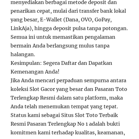
menyediakan berbagai metode deposit dan
penarikan cepat, mulai dari transfer bank lokal
yang besar, E-Wallet (Dana, OVO, GoPay,
LinkAja), hingga deposit pulsa tanpa potongan.
Semua ini untuk memastikan pengalaman
bermain Anda berlangsung mulus tanpa
halangan.
Kesimpulan: Segera Daftar dan Dapatkan
Kemenangan Anda!
Jika Anda mencari perpaduan sempurna antara
koleksi Slot Gacor yang besar dan Pasaran Toto
Terlengkap Resmi dalam satu platform, maka
Anda telah menemukan tempat yang tepat.
Status kami sebagai Situs Slot Toto Terbaik
Resmi Pasaran Terlengkap No 1 adalah bukti
komitmen kami terhadap kualitas, keamanan,