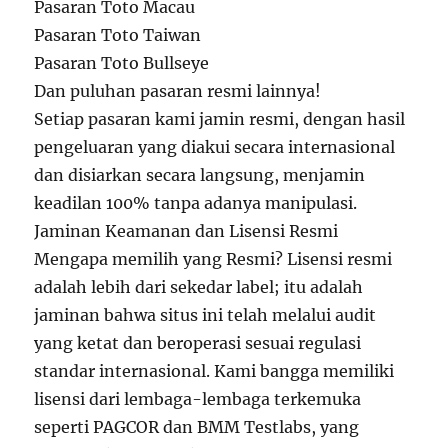
Pasaran Toto Macau
Pasaran Toto Taiwan
Pasaran Toto Bullseye
Dan puluhan pasaran resmi lainnya!
Setiap pasaran kami jamin resmi, dengan hasil
pengeluaran yang diakui secara internasional
dan disiarkan secara langsung, menjamin
keadilan 100% tanpa adanya manipulasi.
Jaminan Keamanan dan Lisensi Resmi
Mengapa memilih yang Resmi? Lisensi resmi
adalah lebih dari sekedar label; itu adalah
jaminan bahwa situs ini telah melalui audit
yang ketat dan beroperasi sesuai regulasi
standar internasional. Kami bangga memiliki
lisensi dari lembaga-lembaga terkemuka
seperti PAGCOR dan BMM Testlabs, yang