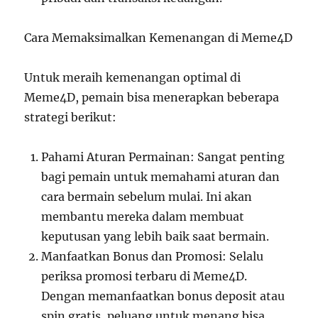
Cara Memaksimalkan Kemenangan di Meme4D
Untuk meraih kemenangan optimal di
Meme4D, pemain bisa menerapkan beberapa
strategi berikut:
Pahami Aturan Permainan: Sangat penting
bagi pemain untuk memahami aturan dan
cara bermain sebelum mulai. Ini akan
membantu mereka dalam membuat
keputusan yang lebih baik saat bermain.
Manfaatkan Bonus dan Promosi: Selalu
periksa promosi terbaru di Meme4D.
Dengan memanfaatkan bonus deposit atau
spin gratis, peluang untuk menang bisa