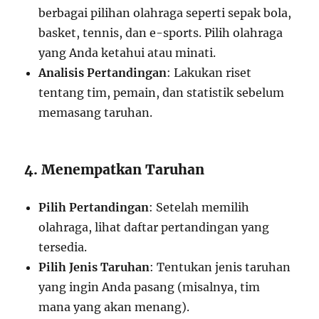
berbagai pilihan olahraga seperti sepak bola,
basket, tennis, dan e-sports. Pilih olahraga
yang Anda ketahui atau minati.
Analisis Pertandingan
: Lakukan riset
tentang tim, pemain, dan statistik sebelum
memasang taruhan.
4. Menempatkan Taruhan
Pilih Pertandingan
: Setelah memilih
olahraga, lihat daftar pertandingan yang
tersedia.
Pilih Jenis Taruhan
: Tentukan jenis taruhan
yang ingin Anda pasang (misalnya, tim
mana yang akan menang).