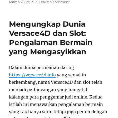
Posted
on
March 28, 2025
Leave a comment
on
Langkah
Cerdas
dalam
Mengungkap Dunia
Memanfaatkan
Keluaran
Versace4D dan Slot:
Togel
Pengalaman Bermain
untuk
Kemenangan
yang Mengasyikkan
Dalam dunia permainan daring
https://versace4d.info
yang semakin
berkembang, nama Versace4D dan slot telah
menjadi perbincangan yang hangat di
kalangan para penggemar judi online. Kedua
istilah ini menawarkan pengalaman bermain
yang tak hanya seru, tetapi juga penuh dengan