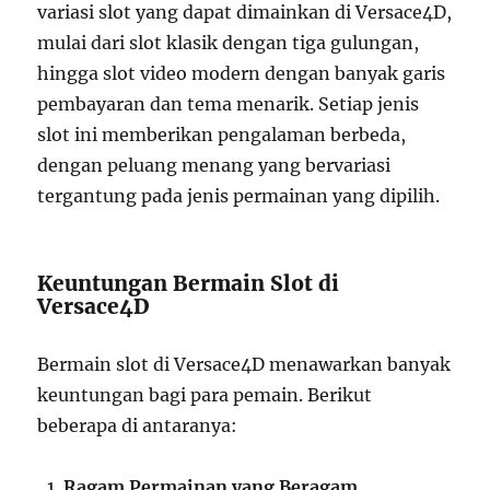
variasi slot yang dapat dimainkan di Versace4D,
mulai dari slot klasik dengan tiga gulungan,
hingga slot video modern dengan banyak garis
pembayaran dan tema menarik. Setiap jenis
slot ini memberikan pengalaman berbeda,
dengan peluang menang yang bervariasi
tergantung pada jenis permainan yang dipilih.
Keuntungan Bermain Slot di
Versace4D
Bermain slot di Versace4D menawarkan banyak
keuntungan bagi para pemain. Berikut
beberapa di antaranya:
Ragam Permainan yang Beragam