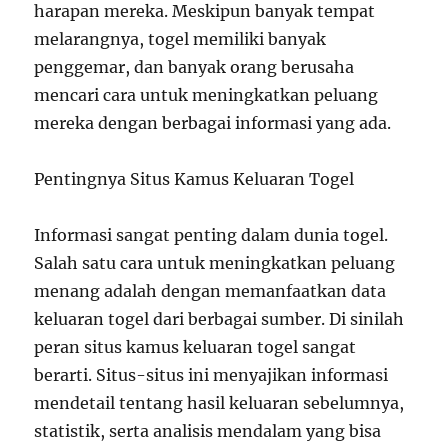
harapan mereka. Meskipun banyak tempat
melarangnya, togel memiliki banyak
penggemar, dan banyak orang berusaha
mencari cara untuk meningkatkan peluang
mereka dengan berbagai informasi yang ada.
Pentingnya Situs Kamus Keluaran Togel
Informasi sangat penting dalam dunia togel.
Salah satu cara untuk meningkatkan peluang
menang adalah dengan memanfaatkan data
keluaran togel dari berbagai sumber. Di sinilah
peran situs kamus keluaran togel sangat
berarti. Situs-situs ini menyajikan informasi
mendetail tentang hasil keluaran sebelumnya,
statistik, serta analisis mendalam yang bisa