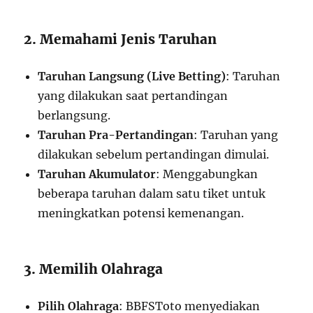
2. Memahami Jenis Taruhan
Taruhan Langsung (Live Betting)
: Taruhan
yang dilakukan saat pertandingan
berlangsung.
Taruhan Pra-Pertandingan
: Taruhan yang
dilakukan sebelum pertandingan dimulai.
Taruhan Akumulator
: Menggabungkan
beberapa taruhan dalam satu tiket untuk
meningkatkan potensi kemenangan.
3. Memilih Olahraga
Pilih Olahraga
: BBFSToto menyediakan