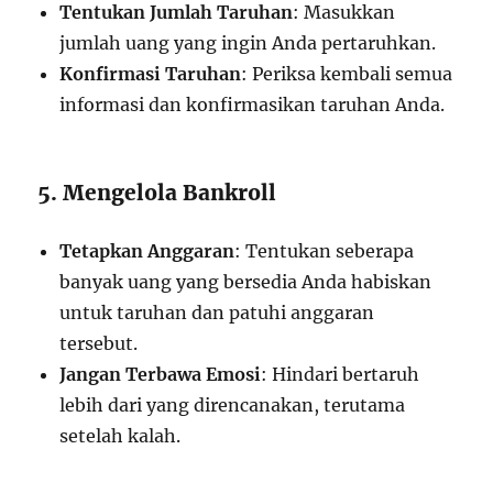
Tentukan Jumlah Taruhan
: Masukkan
jumlah uang yang ingin Anda pertaruhkan.
Konfirmasi Taruhan
: Periksa kembali semua
informasi dan konfirmasikan taruhan Anda.
5. Mengelola Bankroll
Tetapkan Anggaran
: Tentukan seberapa
banyak uang yang bersedia Anda habiskan
untuk taruhan dan patuhi anggaran
tersebut.
Jangan Terbawa Emosi
: Hindari bertaruh
lebih dari yang direncanakan, terutama
setelah kalah.