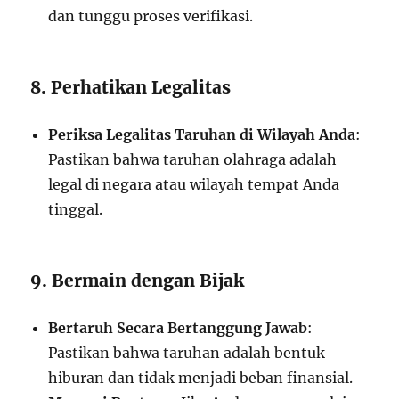
dan tunggu proses verifikasi.
8. Perhatikan Legalitas
Periksa Legalitas Taruhan di Wilayah Anda
:
Pastikan bahwa taruhan olahraga adalah
legal di negara atau wilayah tempat Anda
tinggal.
9. Bermain dengan Bijak
Bertaruh Secara Bertanggung Jawab
:
Pastikan bahwa taruhan adalah bentuk
hiburan dan tidak menjadi beban finansial.