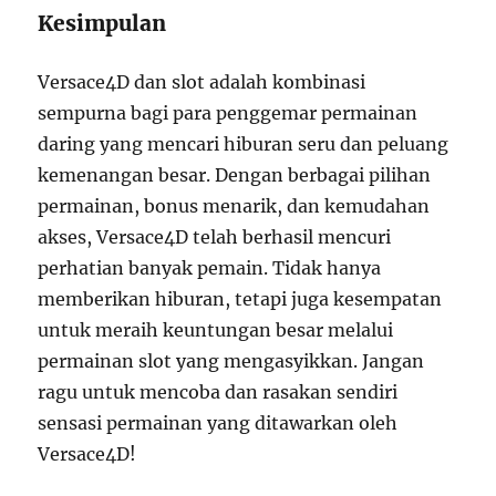
Kesimpulan
Versace4D dan slot adalah kombinasi
sempurna bagi para penggemar permainan
daring yang mencari hiburan seru dan peluang
kemenangan besar. Dengan berbagai pilihan
permainan, bonus menarik, dan kemudahan
akses, Versace4D telah berhasil mencuri
perhatian banyak pemain. Tidak hanya
memberikan hiburan, tetapi juga kesempatan
untuk meraih keuntungan besar melalui
permainan slot yang mengasyikkan. Jangan
ragu untuk mencoba dan rasakan sendiri
sensasi permainan yang ditawarkan oleh
Versace4D!