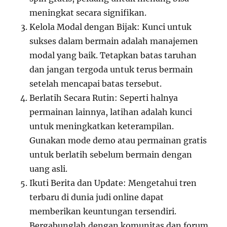
meningkat secara signifikan.
Kelola Modal dengan Bijak: Kunci untuk
sukses dalam bermain adalah manajemen
modal yang baik. Tetapkan batas taruhan
dan jangan tergoda untuk terus bermain
setelah mencapai batas tersebut.
Berlatih Secara Rutin: Seperti halnya
permainan lainnya, latihan adalah kunci
untuk meningkatkan keterampilan.
Gunakan mode demo atau permainan gratis
untuk berlatih sebelum bermain dengan
uang asli.
Ikuti Berita dan Update: Mengetahui tren
terbaru di dunia judi online dapat
memberikan keuntungan tersendiri.
Bergabunglah dengan komunitas dan forum