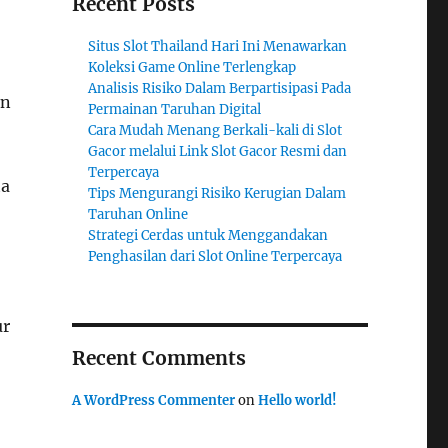
Recent Posts
Situs Slot Thailand Hari Ini Menawarkan
Koleksi Game Online Terlengkap
Analisis Risiko Dalam Berpartisipasi Pada
an
Permainan Taruhan Digital
Cara Mudah Menang Berkali-kali di Slot
Gacor melalui Link Slot Gacor Resmi dan
Terpercaya
ta
Tips Mengurangi Risiko Kerugian Dalam
Taruhan Online
Strategi Cerdas untuk Menggandakan
Penghasilan dari Slot Online Terpercaya
ur
Recent Comments
A WordPress Commenter
on
Hello world!