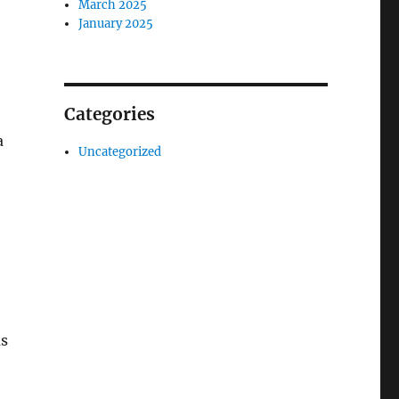
March 2025
January 2025
Categories
a
Uncategorized
us