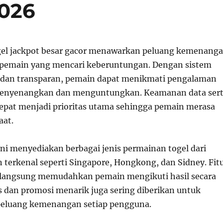
2026
gel jackpot besar gacor menawarkan peluang kemenang
a pemain yang mencari keberuntungan. Dengan sistem
 dan transparan, pemain dapat menikmati pengalaman
enyenangkan dan menguntungkan. Keamanan data ser
cepat menjadi prioritas utama sehingga pemain merasa
aat.
s ini menyediakan berbagai jenis permainan togel dari
 terkenal seperti Singapore, Hongkong, dan Sidney. Fit
a langsung memudahkan pemain mengikuti hasil secara
s dan promosi menarik juga sering diberikan untuk
eluang kemenangan setiap pengguna.