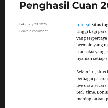
Penghasil Cuan 
Posted
February 28, 2026
toto 4d
Situs to
on
on
Leave a comment
tinggi bagi par
Toko
yang terpercaya
Platform
bermain yang m
Toto
Digital
transaksi yang 
Resmi
nyaman setiap s
Penghasil
Cuan
2026
Selain itu, situ
berbagai pasaran
live draw secar
real-time. Bonu
meningkatkan p