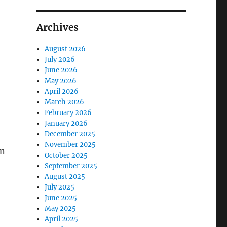
Archives
August 2026
July 2026
June 2026
May 2026
April 2026
March 2026
February 2026
January 2026
December 2025
November 2025
an
October 2025
September 2025
August 2025
July 2025
June 2025
May 2025
April 2025