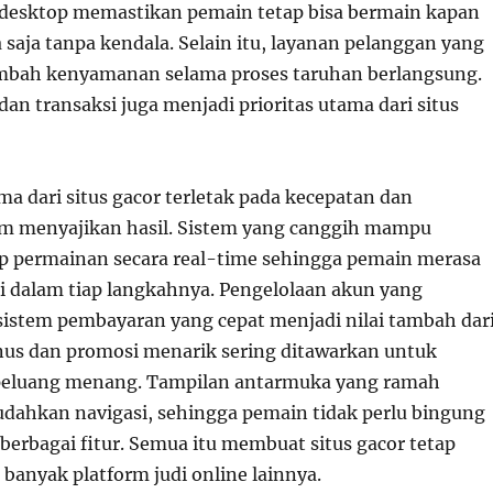
desktop memastikan pemain tetap bisa bermain kapan
 saja tanpa kendala. Selain itu, layanan pelanggan yang
mbah kenyamanan selama proses taruhan berlangsung.
n transaksi juga menjadi prioritas utama dari situs
a dari situs gacor terletak pada kecepatan dan
m menyajikan hasil. Sistem yang canggih mampu
 permainan secara real-time sehingga pemain merasa
ri dalam tiap langkahnya. Pengelolaan akun yang
sistem pembayaran yang cepat menjadi nilai tambah dar
onus dan promosi menarik sering ditawarkan untuk
eluang menang. Tampilan antarmuka yang ramah
ahkan navigasi, sehingga pemain tidak perlu bingung
berbagai fitur. Semua itu membuat situs gacor tetap
 banyak platform judi online lainnya.