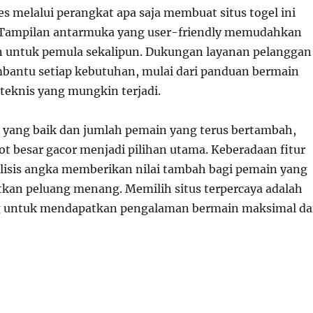
 melalui perangkat apa saja membuat situs togel ini
. Tampilan antarmuka yang user-friendly memudahkan
n untuk pemula sekalipun. Dukungan layanan pelanggan
bantu setiap kebutuhan, mulai dari panduan bermain
teknis yang mungkin terjadi.
 yang baik dan jumlah pemain yang terus bertambah,
pot besar gacor menjadi pilihan utama. Keberadaan fitur
alisis angka memberikan nilai tambah bagi pemain yang
kan peluang menang. Memilih situs terpercaya adalah
g untuk mendapatkan pengalaman bermain maksimal d