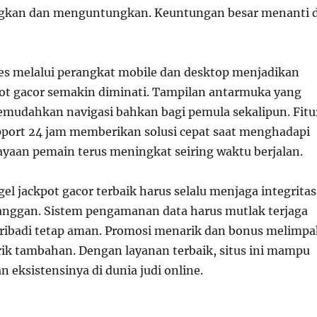
kan dan menguntungkan. Keuntungan besar menanti d
s melalui perangkat mobile dan desktop menjadikan
kpot gacor semakin diminati. Tampilan antarmuka yang
emudahkan navigasi bahkan bagi pemula sekalipun. Fitu
upport 24 jam memberikan solusi cepat saat menghadapi
ayaan pemain terus meningkat seiring waktu berjalan.
gel jackpot gacor terbaik harus selalu menjaga integritas
anggan. Sistem pengamanan data harus mutlak terjaga
pribadi tetap aman. Promosi menarik dan bonus melimp
rik tambahan. Dengan layanan terbaik, situs ini mampu
eksistensinya di dunia judi online.