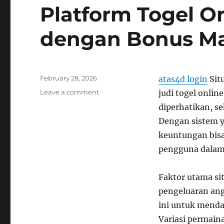
Platform Togel O
dengan Bonus M
Posted
February 28, 2026
atas4d login
Situ
on
on
Leave a comment
judi togel onli
Platform
diperhatikan, s
Togel
Dengan sistem y
Online
Terpercaya
keuntungan bisa
dengan
pengguna dalam 
Bonus
Maksimal
Faktor utama sit
pengeluaran ang
ini untuk menda
Variasi permain