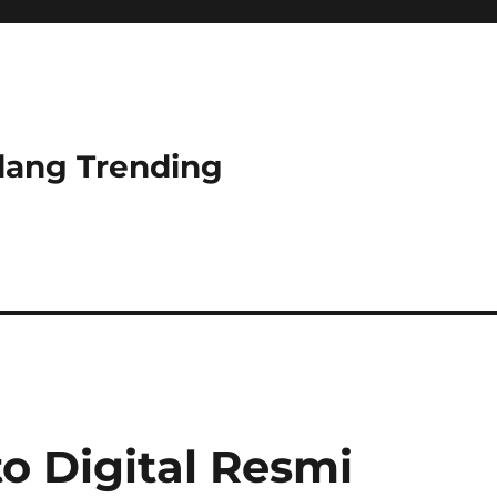
edang Trending
o Digital Resmi