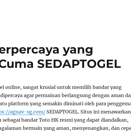
erpercaya yang
– Cuma SEDAPTOGEL
el online, sangat krusial untuk memilih bandar yang
 dipercaya agar permainan berlangsung dengan aman d
atu platform yang semakin diminati oleh para penggem
ps://agnav-sg.com/
SEDAPTOGEL. Situs ini menawarkan
n sebagai bandar Toto HK resmi yang dapat diandalkan,
galaman bermain yang aman, menyenangkan, dan cepa