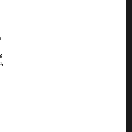
n
g
u,