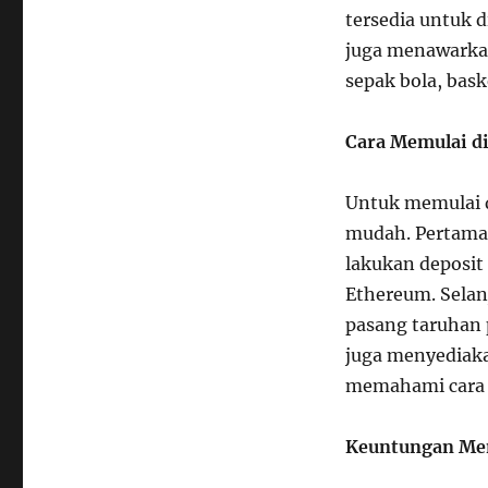
tersedia untuk 
juga menawarka
sepak bola, bask
Cara Memulai di
Untuk memulai d
mudah. Pertama, 
lakukan deposit
Ethereum. Selan
pasang taruhan 
juga menyediak
memahami cara 
Keuntungan Men