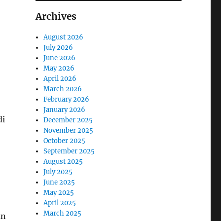
Archives
August 2026
July 2026
June 2026
May 2026
April 2026
March 2026
February 2026
January 2026
di
December 2025
November 2025
October 2025
September 2025
August 2025
July 2025
June 2025
May 2025
April 2025
March 2025
an