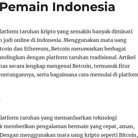
Pemain Indonesia
latform taruhan kripto yang semakin banyak diminati
n judi online di Indonesia. Menggunakan mata uang
 Bitcoin dan Ethereum, Betcoin menawarkan berbagai
ndingkan dengan platform taruhan tradisional. Artikel
as secara lengkap mengenai Betcoin, termasuk fitur
untungannya, serta bagaimana cara memulai di platfor
?
platform taruhan yang memanfaatkan teknologi
uk memberikan pengalaman bermain yang cepat, aman,
 Dengan menggunakan mata uang kripto seperti Bitcoin,