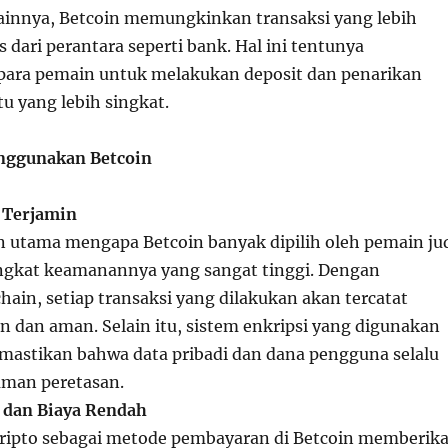
ainnya, Betcoin memungkinkan transaksi yang lebih
s dari perantara seperti bank. Hal ini tentunya
ra pemain untuk melakukan deposit dan penarikan
u yang lebih singkat.
nggunakan Betcoin
 Terjamin
an utama mengapa Betcoin banyak dipilih oleh pemain ju
ingkat keamanannya yang sangat tinggi. Dengan
hain, setiap transaksi yang dilakukan akan tercatat
n dan aman. Selain itu, sistem enkripsi yang digunakan
mastikan bahwa data pribadi dan dana pengguna selalu
caman peretasan.
 dan Biaya Rendah
ipto sebagai metode pembayaran di Betcoin memberik