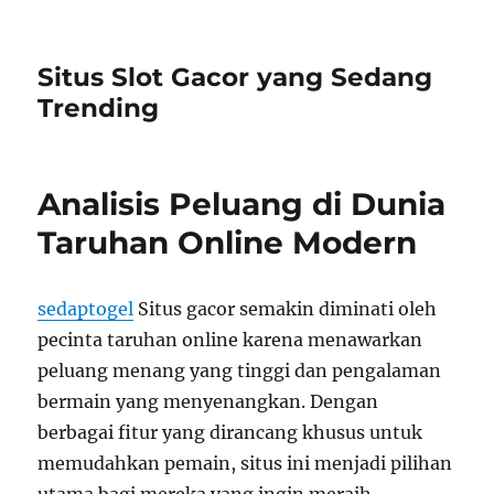
Situs Slot Gacor yang Sedang
Trending
Analisis Peluang di Dunia
Taruhan Online Modern
sedaptogel
Situs gacor semakin diminati oleh
pecinta taruhan online karena menawarkan
peluang menang yang tinggi dan pengalaman
bermain yang menyenangkan. Dengan
berbagai fitur yang dirancang khusus untuk
memudahkan pemain, situs ini menjadi pilihan