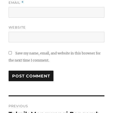
EMAIL
*
WEBSITE
Save my name, email, and website in this browser for
the next time I comment.
Post
PREVIOUS
navigation