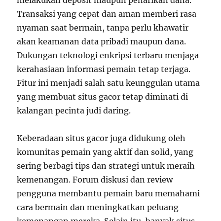
melakukan deposit maupun penarikan dana.
Transaksi yang cepat dan aman memberi rasa
nyaman saat bermain, tanpa perlu khawatir
akan keamanan data pribadi maupun dana.
Dukungan teknologi enkripsi terbaru menjaga
kerahasiaan informasi pemain tetap terjaga.
Fitur ini menjadi salah satu keunggulan utama
yang membuat situs gacor tetap diminati di
kalangan pecinta judi daring.
Keberadaan situs gacor juga didukung oleh
komunitas pemain yang aktif dan solid, yang
sering berbagi tips dan strategi untuk meraih
kemenangan. Forum diskusi dan review
pengguna membantu pemain baru memahami
cara bermain dan meningkatkan peluang