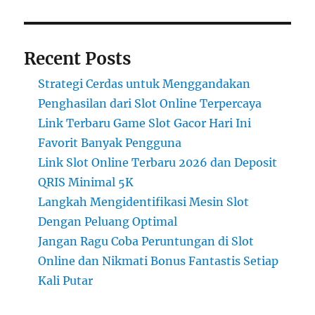
Recent Posts
Strategi Cerdas untuk Menggandakan
Penghasilan dari Slot Online Terpercaya
Link Terbaru Game Slot Gacor Hari Ini
Favorit Banyak Pengguna
Link Slot Online Terbaru 2026 dan Deposit
QRIS Minimal 5K
Langkah Mengidentifikasi Mesin Slot
Dengan Peluang Optimal
Jangan Ragu Coba Peruntungan di Slot
Online dan Nikmati Bonus Fantastis Setiap
Kali Putar