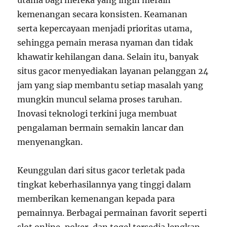
utama bagi mereka yang ingin meraih
kemenangan secara konsisten. Keamanan
serta kepercayaan menjadi prioritas utama,
sehingga pemain merasa nyaman dan tidak
khawatir kehilangan dana. Selain itu, banyak
situs gacor menyediakan layanan pelanggan 24
jam yang siap membantu setiap masalah yang
mungkin muncul selama proses taruhan.
Inovasi teknologi terkini juga membuat
pengalaman bermain semakin lancar dan
menyenangkan.
Keunggulan dari situs gacor terletak pada
tingkat keberhasilannya yang tinggi dalam
memberikan kemenangan kepada para
pemainnya. Berbagai permainan favorit seperti