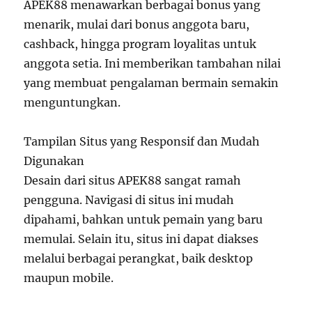
APEK88 menawarkan berbagai bonus yang
menarik, mulai dari bonus anggota baru,
cashback, hingga program loyalitas untuk
anggota setia. Ini memberikan tambahan nilai
yang membuat pengalaman bermain semakin
menguntungkan.
Tampilan Situs yang Responsif dan Mudah
Digunakan
Desain dari situs APEK88 sangat ramah
pengguna. Navigasi di situs ini mudah
dipahami, bahkan untuk pemain yang baru
memulai. Selain itu, situs ini dapat diakses
melalui berbagai perangkat, baik desktop
maupun mobile.