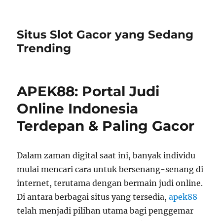
Situs Slot Gacor yang Sedang
Trending
APEK88: Portal Judi
Online Indonesia
Terdepan & Paling Gacor
Dalam zaman digital saat ini, banyak individu
mulai mencari cara untuk bersenang-senang di
internet, terutama dengan bermain judi online.
Di antara berbagai situs yang tersedia,
apek88
telah menjadi pilihan utama bagi penggemar