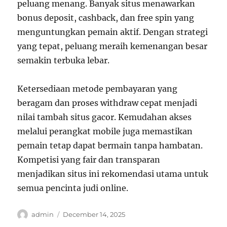
peluang menang. Banyak situs menawarkan
bonus deposit, cashback, dan free spin yang
menguntungkan pemain aktif. Dengan strategi
yang tepat, peluang meraih kemenangan besar
semakin terbuka lebar.
Ketersediaan metode pembayaran yang
beragam dan proses withdraw cepat menjadi
nilai tambah situs gacor. Kemudahan akses
melalui perangkat mobile juga memastikan
pemain tetap dapat bermain tanpa hambatan.
Kompetisi yang fair dan transparan
menjadikan situs ini rekomendasi utama untuk
semua pencinta judi online.
Author
Posted
admin
December 14, 2025
on