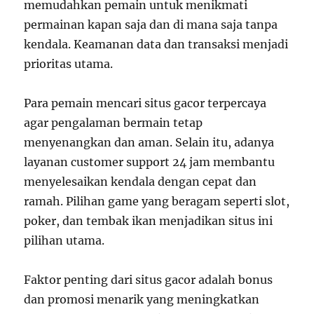
memudahkan pemain untuk menikmati
permainan kapan saja dan di mana saja tanpa
kendala. Keamanan data dan transaksi menjadi
prioritas utama.
Para pemain mencari situs gacor terpercaya
agar pengalaman bermain tetap
menyenangkan dan aman. Selain itu, adanya
layanan customer support 24 jam membantu
menyelesaikan kendala dengan cepat dan
ramah. Pilihan game yang beragam seperti slot,
poker, dan tembak ikan menjadikan situs ini
pilihan utama.
Faktor penting dari situs gacor adalah bonus
dan promosi menarik yang meningkatkan