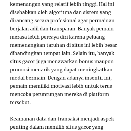
kemenangan yang relatif lebih tinggi. Hal ini
disebabkan oleh algoritma dan sistem yang
dirancang secara profesional agar permainan
berjalan adil dan transparan. Banyak pemain
merasa lebih percaya diri karena peluang
memenangkan taruhan di situs ini lebih besar
dibandingkan tempat lain. Selain itu, banyak
situs gacor juga menawarkan bonus maupun
promosi menarik yang dapat meningkatkan
modal bermain. Dengan adanya insentif ini,
pemain memiliki motivasi lebih untuk terus
mencoba peruntungan mereka di platform
tersebut.
Keamanan data dan transaksi menjadi aspek
penting dalam memilih situs gacor yang