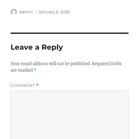
Author
Posted
admin
January 6, 2026
on
Leave a Reply
Your email address will not be published.
Required fields
are marked
*
COMMENT
*