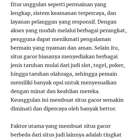
fitur unggulan seperti permainan yang
lengkap, sistem keamanan terpercaya, dan
layanan pelanggan yang responsif. Dengan
akses yang mudah melalui berbagai perangkat,
pengguna dapat menikmati pengalaman
bermain yang nyaman dan aman. Selain itu,
situs gacor biasanya menyediakan berbagai
jenis taruhan mulai dari judi slot, togel, poker,
hingga taruhan olahraga, sehingga pemain
memiliki banyak opsi untuk menyesuaikan
dengan minat dan keahlian mereka.
Keunggulan ini membuat situs gacor semakin
diminati dan dipercaya oleh banyak bettor.
Faktor utama yang membuat situs gacor
berbeda dari situs judi lainnya adalah tingkat