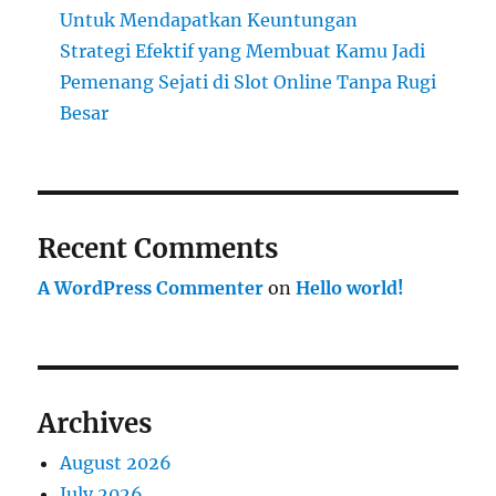
Untuk Mendapatkan Keuntungan
Strategi Efektif yang Membuat Kamu Jadi
Pemenang Sejati di Slot Online Tanpa Rugi
Besar
Recent Comments
A WordPress Commenter
on
Hello world!
Archives
August 2026
July 2026