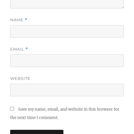
NAME
*
EMAIL
*
WEBSITE
Save my name, email, and website in this browser for
the next time I comment.