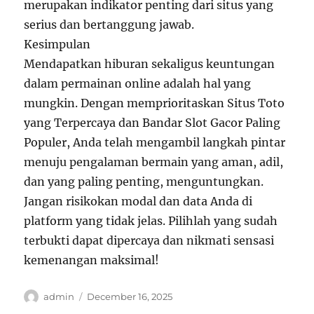
merupakan indikator penting dari situs yang
serius dan bertanggung jawab.
Kesimpulan
Mendapatkan hiburan sekaligus keuntungan
dalam permainan online adalah hal yang
mungkin. Dengan memprioritaskan Situs Toto
yang Terpercaya dan Bandar Slot Gacor Paling
Populer, Anda telah mengambil langkah pintar
menuju pengalaman bermain yang aman, adil,
dan yang paling penting, menguntungkan.
Jangan risikokan modal dan data Anda di
platform yang tidak jelas. Pilihlah yang sudah
terbukti dapat dipercaya dan nikmati sensasi
kemenangan maksimal!
Author
Posted
admin
December 16, 2025
on