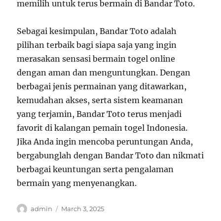
memilih untuk terus bermain di Bandar Toto.
Sebagai kesimpulan, Bandar Toto adalah
pilihan terbaik bagi siapa saja yang ingin
merasakan sensasi bermain togel online
dengan aman dan menguntungkan. Dengan
berbagai jenis permainan yang ditawarkan,
kemudahan akses, serta sistem keamanan
yang terjamin, Bandar Toto terus menjadi
favorit di kalangan pemain togel Indonesia.
Jika Anda ingin mencoba peruntungan Anda,
bergabunglah dengan Bandar Toto dan nikmati
berbagai keuntungan serta pengalaman
bermain yang menyenangkan.
Author
Posted
admin
March 3, 2025
on