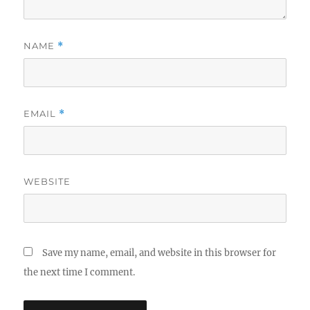
NAME
*
EMAIL
*
WEBSITE
Save my name, email, and website in this browser for
the next time I comment.