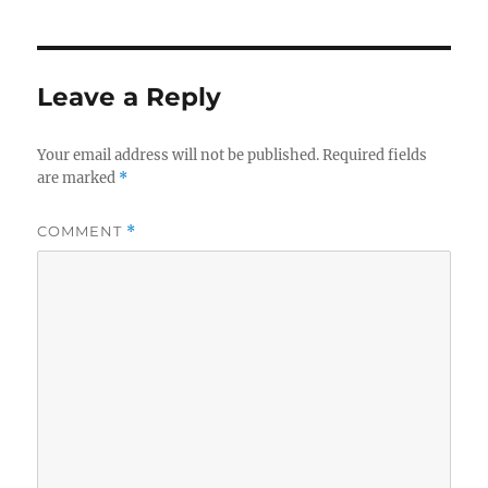
Leave a Reply
Your email address will not be published.
Required fields
are marked
*
COMMENT
*