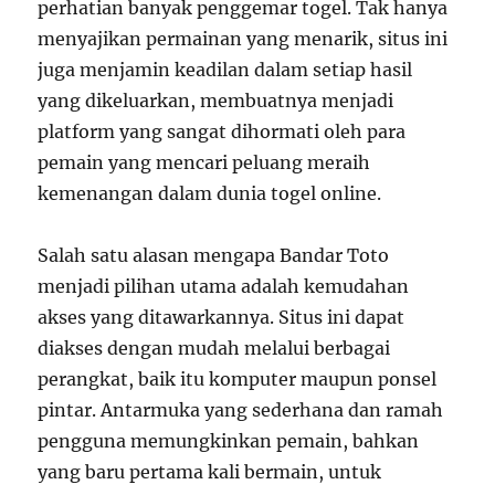
perhatian banyak penggemar togel. Tak hanya
menyajikan permainan yang menarik, situs ini
juga menjamin keadilan dalam setiap hasil
yang dikeluarkan, membuatnya menjadi
platform yang sangat dihormati oleh para
pemain yang mencari peluang meraih
kemenangan dalam dunia togel online.
Salah satu alasan mengapa Bandar Toto
menjadi pilihan utama adalah kemudahan
akses yang ditawarkannya. Situs ini dapat
diakses dengan mudah melalui berbagai
perangkat, baik itu komputer maupun ponsel
pintar. Antarmuka yang sederhana dan ramah
pengguna memungkinkan pemain, bahkan
yang baru pertama kali bermain, untuk