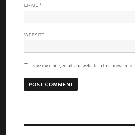
EMAIL
*
WEBSITE
Save my name, email, and website in this browser for
Post