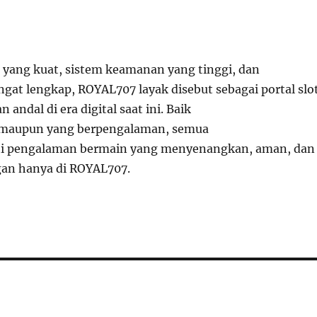
 yang kuat, sistem keamanan yang tinggi, dan
ngat lengkap, ROYAL707 layak disebut sebagai portal slo
 andal di era digital saat ini. Baik
maupun yang berpengalaman, semua
i pengalaman bermain yang menyenangkan, aman, dan
an hanya di ROYAL707.