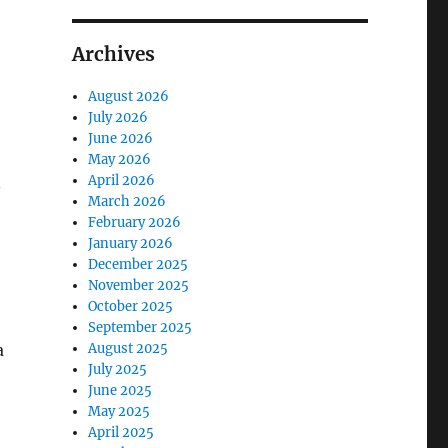
Archives
August 2026
July 2026
June 2026
May 2026
n
April 2026
March 2026
February 2026
January 2026
December 2025
November 2025
October 2025
September 2025
a
August 2025
July 2025
June 2025
May 2025
April 2025