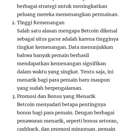
berbagai strategi untuk meningkatkan
peluang mereka memenangkan permainan.
Tinggi Kemenangan
Salah satu alasan mengapa Betcoin dikenal
sebagai situs gacor adalah karena tingginya
tingkat kemenangan. Data menunjukkan
bahwa banyak pemain berhasil
mendapatkan kemenangan signifikan
dalam waktu yang singkat. Tentu saja, ini
menarik bagi para pemain baru maupun
yang sudah berpengalaman.
Promosi dan Bonus yang Menarik
Betcoin menyadari betapa pentingnya
bonus bagi para pemain. Dengan berbagai
penawaran menarik, seperti bonus setoran,
cashback, dan promosi mingguan, pemain