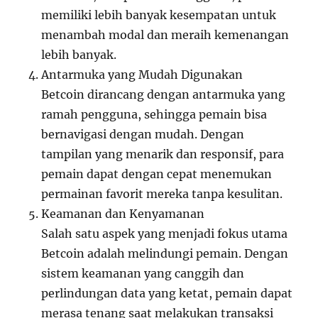
memiliki lebih banyak kesempatan untuk
menambah modal dan meraih kemenangan
lebih banyak.
Antarmuka yang Mudah Digunakan
Betcoin dirancang dengan antarmuka yang
ramah pengguna, sehingga pemain bisa
bernavigasi dengan mudah. Dengan
tampilan yang menarik dan responsif, para
pemain dapat dengan cepat menemukan
permainan favorit mereka tanpa kesulitan.
Keamanan dan Kenyamanan
Salah satu aspek yang menjadi fokus utama
Betcoin adalah melindungi pemain. Dengan
sistem keamanan yang canggih dan
perlindungan data yang ketat, pemain dapat
merasa tenang saat melakukan transaksi