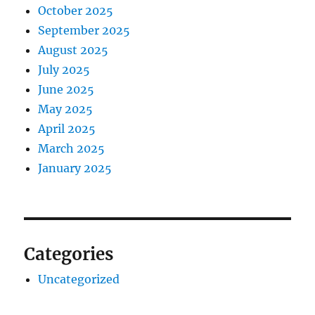
October 2025
September 2025
August 2025
July 2025
June 2025
May 2025
April 2025
March 2025
January 2025
Categories
Uncategorized