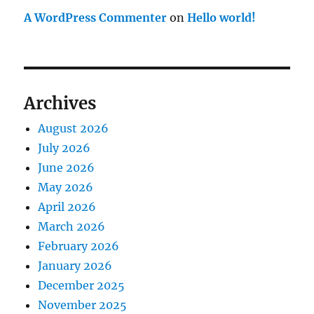
A WordPress Commenter
on
Hello world!
Archives
August 2026
July 2026
June 2026
May 2026
April 2026
March 2026
February 2026
January 2026
December 2025
November 2025