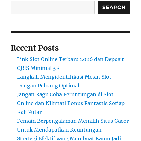
SEARCH
Recent Posts
Link Slot Online Terbaru 2026 dan Deposit
QRIS Minimal 5K
Langkah Mengidentifikasi Mesin Slot
Dengan Peluang Optimal
Jangan Ragu Coba Peruntungan di Slot
Online dan Nikmati Bonus Fantastis Setiap
Kali Putar
Pemain Berpengalaman Memilih Situs Gacor
Untuk Mendapatkan Keuntungan
Strategi Efektif yang Membuat Kamu Jadi