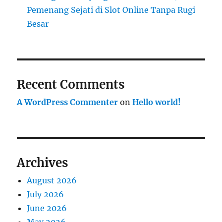
Pemenang Sejati di Slot Online Tanpa Rugi
Besar
Recent Comments
A WordPress Commenter
on
Hello world!
Archives
August 2026
July 2026
June 2026