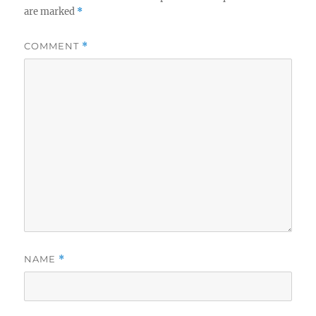
are marked
*
COMMENT
*
NAME
*