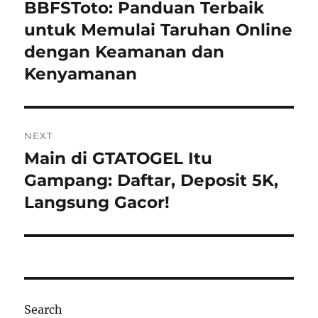
navigation
BBFSToto: Panduan Terbaik
Previous
post:
untuk Memulai Taruhan Online
dengan Keamanan dan
Kenyamanan
NEXT
Main di GTATOGEL Itu
Next
post:
Gampang: Daftar, Deposit 5K,
Langsung Gacor!
Search