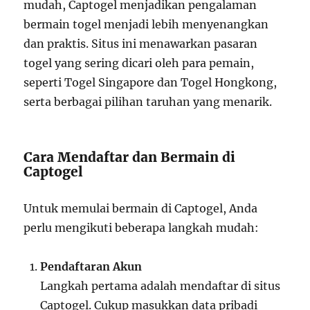
mudah, Captogel menjadikan pengalaman
bermain togel menjadi lebih menyenangkan
dan praktis. Situs ini menawarkan pasaran
togel yang sering dicari oleh para pemain,
seperti Togel Singapore dan Togel Hongkong,
serta berbagai pilihan taruhan yang menarik.
Cara Mendaftar dan Bermain di
Captogel
Untuk memulai bermain di Captogel, Anda
perlu mengikuti beberapa langkah mudah:
Pendaftaran Akun
Langkah pertama adalah mendaftar di situs
Captogel. Cukup masukkan data pribadi