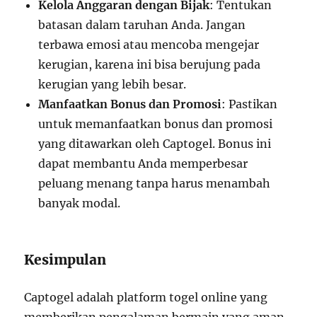
Kelola Anggaran dengan Bijak
: Tentukan
batasan dalam taruhan Anda. Jangan
terbawa emosi atau mencoba mengejar
kerugian, karena ini bisa berujung pada
kerugian yang lebih besar.
Manfaatkan Bonus dan Promosi
: Pastikan
untuk memanfaatkan bonus dan promosi
yang ditawarkan oleh Captogel. Bonus ini
dapat membantu Anda memperbesar
peluang menang tanpa harus menambah
banyak modal.
Kesimpulan
Captogel adalah platform togel online yang