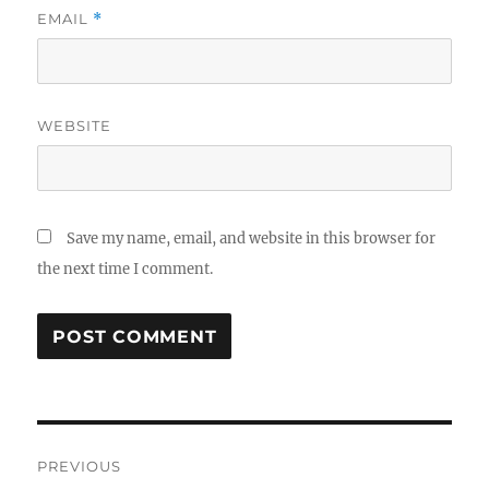
EMAIL
*
WEBSITE
Save my name, email, and website in this browser for
the next time I comment.
Post
PREVIOUS