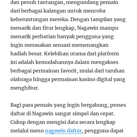
dan penuh tantangan, mengundang pemain
dari berbagai kalangan untuk mencoba
keberuntungan mereka. Dengan tampilan yang
menarik dan fitur lengkap, Nagawin mampu
menarik perhatian banyak pengguna yang
ingin merasakan sensasi memenangkan
hadiah besar. Kelebihan utama dari platform
ini adalah kemudahannya dalam mengakses
berbagai permainan favorit, mulai dari taruhan
olahraga hingga permainan kasino digital yang
menghibur.
Bagi para pemain yang ingin bergabung, proses
daftar di Nagawin sangat simpel dan cepat.
Cukup dengan mengisi data secara lengkap
melalui menu
nagawin daftar
, pengguna dapat