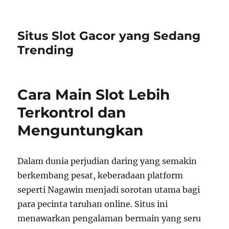
Situs Slot Gacor yang Sedang
Trending
Cara Main Slot Lebih
Terkontrol dan
Menguntungkan
Dalam dunia perjudian daring yang semakin
berkembang pesat, keberadaan platform
seperti Nagawin menjadi sorotan utama bagi
para pecinta taruhan online. Situs ini
menawarkan pengalaman bermain yang seru