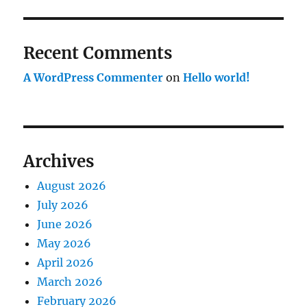
Recent Comments
A WordPress Commenter
on
Hello world!
Archives
August 2026
July 2026
June 2026
May 2026
April 2026
March 2026
February 2026