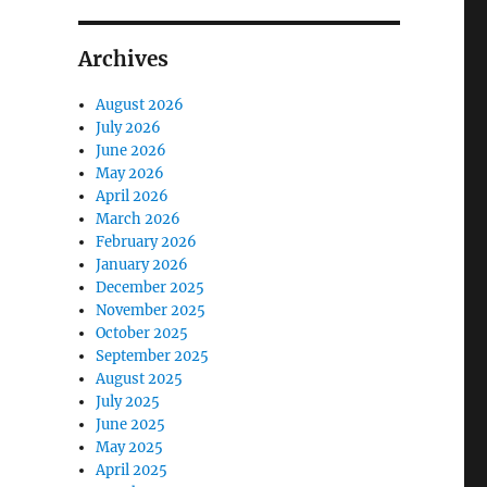
Archives
August 2026
July 2026
June 2026
May 2026
April 2026
March 2026
February 2026
January 2026
December 2025
November 2025
October 2025
September 2025
August 2025
July 2025
June 2025
May 2025
April 2025