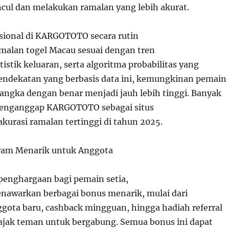
cul dan melakukan ramalan yang lebih akurat.
esional di KARGOTOTO secara rutin
alan togel Macau sesuai dengan tren
atistik keluaran, serta algoritma probabilitas yang
pendekatan yang berbasis data ini, kemungkinan pemain
ngka dengan benar menjadi jauh lebih tinggi. Banyak
enganggap KARGOTOTO sebagai situs
kurasi ramalan tertinggi di tahun 2025.
ram Menarik untuk Anggota
penghargaan bagi pemain setia,
warkan berbagai bonus menarik, mulai dari
gota baru, cashback mingguan, hingga hadiah referral
jak teman untuk bergabung. Semua bonus ini dapat