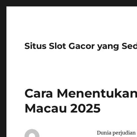
Situs Slot Gacor yang S
Cara Menentukan
Macau 2025
Dunia perjudian