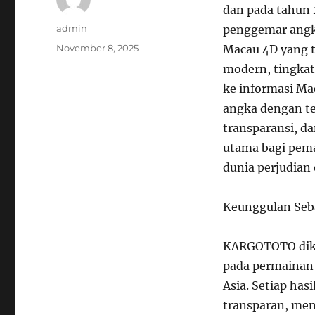
dan pada tahun 
Author
admin
penggemar angk
Posted
November 8, 2025
Macau 4D yang t
on
modern, tingkat
ke informasi M
angka dengan te
transparansi, d
utama bagi pema
dunia perjudian 
Keunggulan Seb
KARGOTOTO diken
pada permainan 
Asia. Setiap has
transparan, me