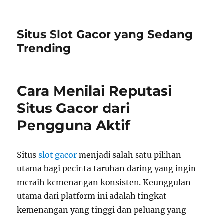
Situs Slot Gacor yang Sedang
Trending
Cara Menilai Reputasi
Situs Gacor dari
Pengguna Aktif
Situs
slot gacor
menjadi salah satu pilihan
utama bagi pecinta taruhan daring yang ingin
meraih kemenangan konsisten. Keunggulan
utama dari platform ini adalah tingkat
kemenangan yang tinggi dan peluang yang