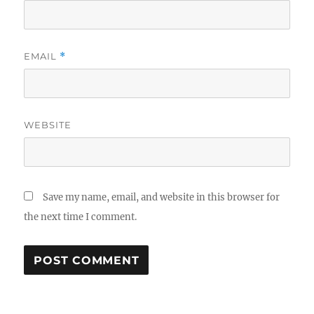
EMAIL
*
WEBSITE
Save my name, email, and website in this browser for
the next time I comment.