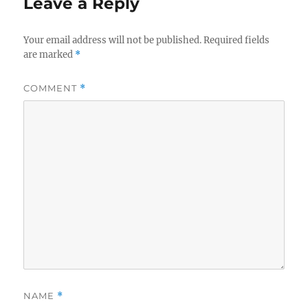
Leave a Reply
Your email address will not be published.
Required fields
are marked
*
COMMENT
*
NAME
*