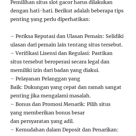
Pemilihan situs slot gacor harus dilakukan
dengan hati-hati. Berikut adalah beberapa tips
penting yang perlu diperhatikan:
– Periksa Reputasi dan Ulasan Pemain: Selidiki
ulasan dari pemain lain tentang situs tersebut.
– Verifikasi Lisensi dan Regulasi: Pastikan
situs tersebut beroperasi secara legal dan
memiliki izin dari badan yang diakui.
– Pelayanan Pelanggan yang
Baik: Dukungan yang cepat dan ramah sangat
penting jika mengalami masalah.
– Bonus dan Promosi Menarik: Pilih situs
yang memberikan bonus besar
dan persyaratan yang adil.
– Kemudahan dalam Deposit dan Penarikan: