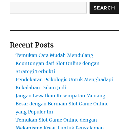
SEARCH
Recent Posts
Temukan Cara Mudah Mendulang
Keuntungan dari Slot Online dengan
Strategi Terbukti
Pendekatan Psikologis Untuk Menghadapi
Kekalahan Dalam Judi
Jangan Lewatkan Kesempatan Menang
Besar dengan Bermain Slot Game Online
yang Populer Ini
Temukan Slot Game Online dengan
Mekanisme Kreatif untuk Pengalaman