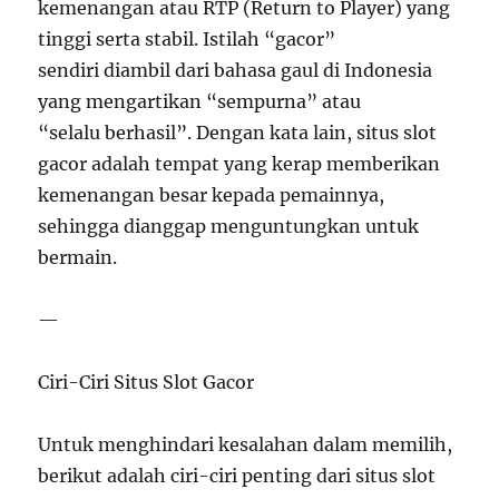
kemenangan atau RTP (Return to Player) yang
tinggi serta stabil. Istilah “gacor”
sendiri diambil dari bahasa gaul di Indonesia
yang mengartikan “sempurna” atau
“selalu berhasil”. Dengan kata lain, situs slot
gacor adalah tempat yang kerap memberikan
kemenangan besar kepada pemainnya,
sehingga dianggap menguntungkan untuk
bermain.
—
Ciri-Ciri Situs Slot Gacor
Untuk menghindari kesalahan dalam memilih,
berikut adalah ciri-ciri penting dari situs slot