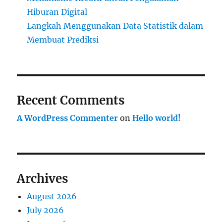
Hiburan Digital
Langkah Menggunakan Data Statistik dalam
Membuat Prediksi
Recent Comments
A WordPress Commenter
on
Hello world!
Archives
August 2026
July 2026