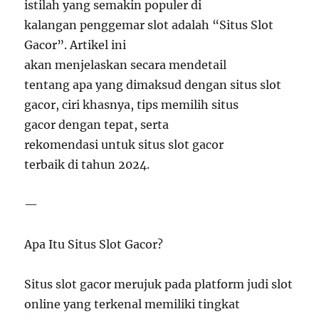
istilah yang semakin populer di
kalangan penggemar slot adalah “Situs Slot
Gacor”. Artikel ini
akan menjelaskan secara mendetail
tentang apa yang dimaksud dengan situs slot
gacor, ciri khasnya, tips memilih situs
gacor dengan tepat, serta
rekomendasi untuk situs slot gacor
terbaik di tahun 2024.
—
Apa Itu Situs Slot Gacor?
Situs slot gacor merujuk pada platform judi slot
online yang terkenal memiliki tingkat