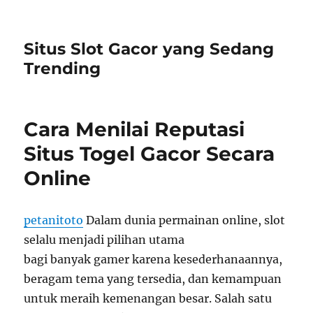
Situs Slot Gacor yang Sedang
Trending
Cara Menilai Reputasi
Situs Togel Gacor Secara
Online
petanitoto
Dalam dunia permainan online, slot
selalu menjadi pilihan utama
bagi banyak gamer karena kesederhanaannya,
beragam tema yang tersedia, dan kemampuan
untuk meraih kemenangan besar. Salah satu