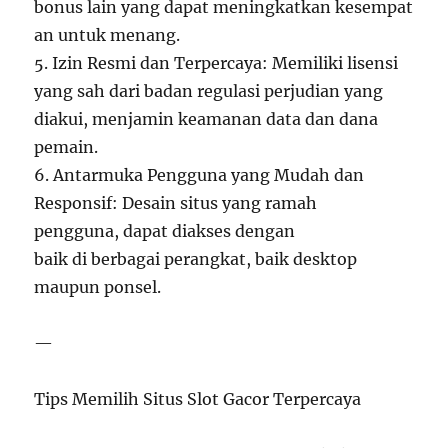
bonus lain yang dapat meningkatkan kesempat
an untuk menang.
5. Izin Resmi dan Terpercaya: Memiliki lisensi
yang sah dari badan regulasi perjudian yang
diakui, menjamin keamanan data dan dana
pemain.
6. Antarmuka Pengguna yang Mudah dan
Responsif: Desain situs yang ramah
pengguna, dapat diakses dengan
baik di berbagai perangkat, baik desktop
maupun ponsel.
—
Tips Memilih Situs Slot Gacor Terpercaya