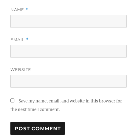
NAME
*
EMAIL
*
WEBSITE
Save my name, email, and website in this browser for
the next time I comment.