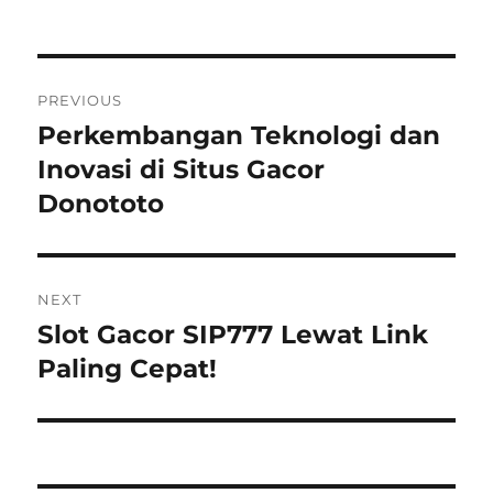
Post
PREVIOUS
navigation
Perkembangan Teknologi dan
Previous
post:
Inovasi di Situs Gacor
Donototo
NEXT
Slot Gacor SIP777 Lewat Link
Next
post:
Paling Cepat!