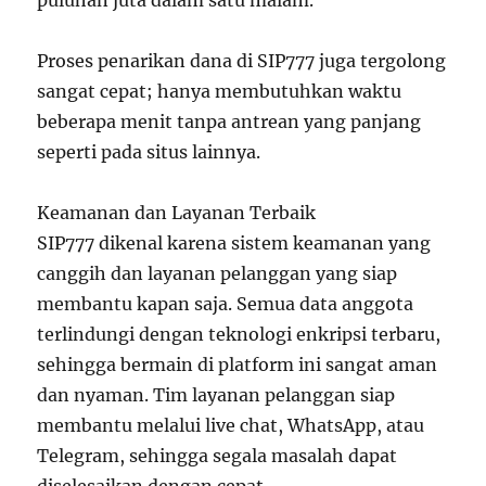
puluhan juta dalam satu malam.
Proses penarikan dana di SIP777 juga tergolong
sangat cepat; hanya membutuhkan waktu
beberapa menit tanpa antrean yang panjang
seperti pada situs lainnya.
Keamanan dan Layanan Terbaik
SIP777 dikenal karena sistem keamanan yang
canggih dan layanan pelanggan yang siap
membantu kapan saja. Semua data anggota
terlindungi dengan teknologi enkripsi terbaru,
sehingga bermain di platform ini sangat aman
dan nyaman. Tim layanan pelanggan siap
membantu melalui live chat, WhatsApp, atau
Telegram, sehingga segala masalah dapat