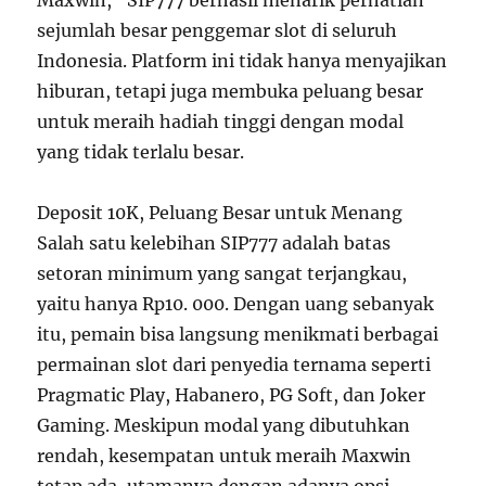
Maxwin,” SIP777 berhasil menarik perhatian
sejumlah besar penggemar slot di seluruh
Indonesia. Platform ini tidak hanya menyajikan
hiburan, tetapi juga membuka peluang besar
untuk meraih hadiah tinggi dengan modal
yang tidak terlalu besar.
Deposit 10K, Peluang Besar untuk Menang
Salah satu kelebihan SIP777 adalah batas
setoran minimum yang sangat terjangkau,
yaitu hanya Rp10. 000. Dengan uang sebanyak
itu, pemain bisa langsung menikmati berbagai
permainan slot dari penyedia ternama seperti
Pragmatic Play, Habanero, PG Soft, dan Joker
Gaming. Meskipun modal yang dibutuhkan
rendah, kesempatan untuk meraih Maxwin