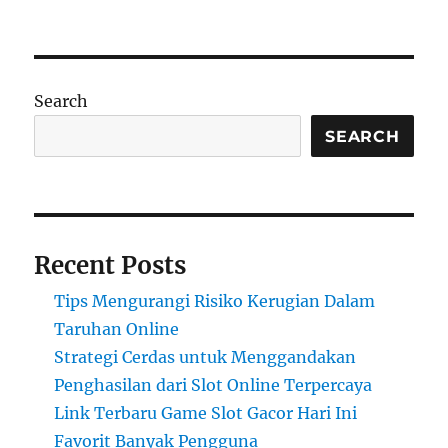
Search
SEARCH
Recent Posts
Tips Mengurangi Risiko Kerugian Dalam
Taruhan Online
Strategi Cerdas untuk Menggandakan
Penghasilan dari Slot Online Terpercaya
Link Terbaru Game Slot Gacor Hari Ini
Favorit Banyak Pengguna