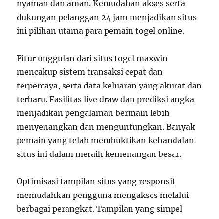
nyaman dan aman. Kemudahan akses serta
dukungan pelanggan 24 jam menjadikan situs
ini pilihan utama para pemain togel online.
Fitur unggulan dari situs togel maxwin
mencakup sistem transaksi cepat dan
terpercaya, serta data keluaran yang akurat dan
terbaru. Fasilitas live draw dan prediksi angka
menjadikan pengalaman bermain lebih
menyenangkan dan menguntungkan. Banyak
pemain yang telah membuktikan kehandalan
situs ini dalam meraih kemenangan besar.
Optimisasi tampilan situs yang responsif
memudahkan pengguna mengakses melalui
berbagai perangkat. Tampilan yang simpel