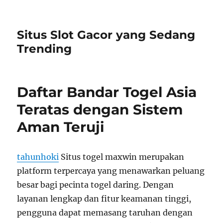
Situs Slot Gacor yang Sedang
Trending
Daftar Bandar Togel Asia
Teratas dengan Sistem
Aman Teruji
tahunhoki
Situs togel maxwin merupakan
platform terpercaya yang menawarkan peluang
besar bagi pecinta togel daring. Dengan
layanan lengkap dan fitur keamanan tinggi,
pengguna dapat memasang taruhan dengan