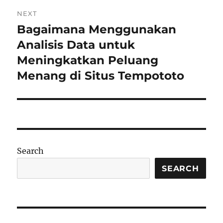
NEXT
Bagaimana Menggunakan
Next
post:
Analisis Data untuk
Meningkatkan Peluang
Menang di Situs Tempototo
Search
SEARCH