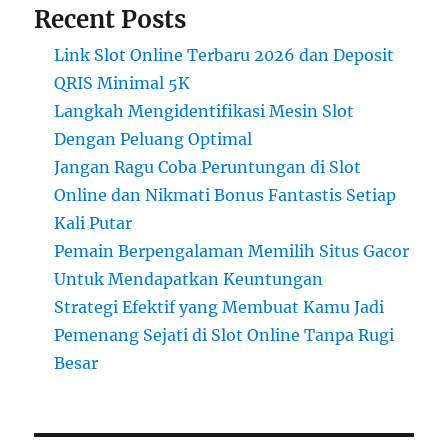
Recent Posts
Link Slot Online Terbaru 2026 dan Deposit
QRIS Minimal 5K
Langkah Mengidentifikasi Mesin Slot
Dengan Peluang Optimal
Jangan Ragu Coba Peruntungan di Slot
Online dan Nikmati Bonus Fantastis Setiap
Kali Putar
Pemain Berpengalaman Memilih Situs Gacor
Untuk Mendapatkan Keuntungan
Strategi Efektif yang Membuat Kamu Jadi
Pemenang Sejati di Slot Online Tanpa Rugi
Besar