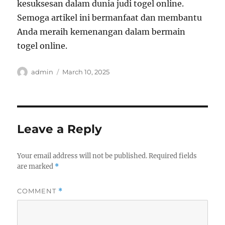
kesuksesan dalam dunia judi togel online.
Semoga artikel ini bermanfaat dan membantu
Anda meraih kemenangan dalam bermain
togel online.
Author
Posted
admin
March 10, 2025
on
Leave a Reply
Your email address will not be published.
Required fields
are marked
*
COMMENT
*