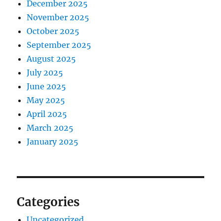
December 2025
November 2025
October 2025
September 2025
August 2025
July 2025
June 2025
May 2025
April 2025
March 2025
January 2025
Categories
Uncategorized