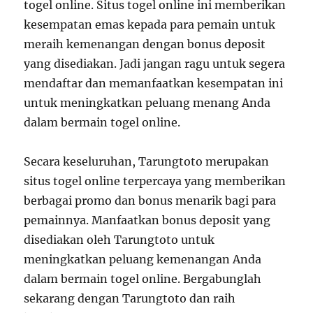
togel online. Situs togel online ini memberikan
kesempatan emas kepada para pemain untuk
meraih kemenangan dengan bonus deposit
yang disediakan. Jadi jangan ragu untuk segera
mendaftar dan memanfaatkan kesempatan ini
untuk meningkatkan peluang menang Anda
dalam bermain togel online.
Secara keseluruhan, Tarungtoto merupakan
situs togel online terpercaya yang memberikan
berbagai promo dan bonus menarik bagi para
pemainnya. Manfaatkan bonus deposit yang
disediakan oleh Tarungtoto untuk
meningkatkan peluang kemenangan Anda
dalam bermain togel online. Bergabunglah
sekarang dengan Tarungtoto dan raih