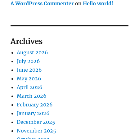
A WordPress Commenter
on
Hello world!
Archives
August 2026
July 2026
June 2026
May 2026
April 2026
March 2026
February 2026
January 2026
December 2025
November 2025