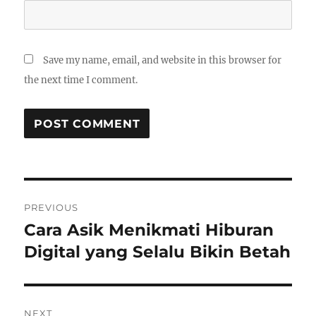
Save my name, email, and website in this browser for
the next time I comment.
Post
PREVIOUS
navigation
Cara Asik Menikmati Hiburan
Previous
post:
Digital yang Selalu Bikin Betah
NEXT