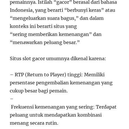
pemainnya. Istilah “gacor” berasal dari bahasa
Indonesia, yang berarti “berbunyi keras” atau
“mengeluarkan suara bagus,” dan dalam
konteks ini berarti situs yang
“sering memberikan kemenangan” dan
“menawarkan peluang besar.”
Situs slot gacor umumnya dikenal karena:
– RTP (Return to Player) tinggi: Memiliki
persentase pengembalian kemenangan yang
cukup besar bagi pemain.
–
Frekuensi kemenangan yang sering: Terdapat
peluang untuk mendapatkan kombinasi
menang secara rutin.