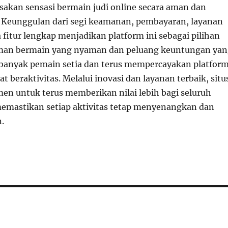
sakan sensasi bermain judi online secara aman dan
Keunggulan dari segi keamanan, pembayaran, layanan
 fitur lengkap menjadikan platform ini sebagai pilihan
man bermain yang nyaman dan peluang keuntungan yan
banyak pemain setia dan terus mempercayakan platfor
at beraktivitas. Melalui inovasi dan layanan terbaik, situ
en untuk terus memberikan nilai lebih bagi seluruh
emastikan setiap aktivitas tetap menyenangkan dan
.