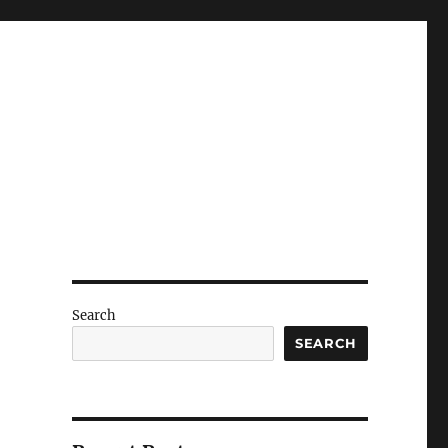
Search
SEARCH