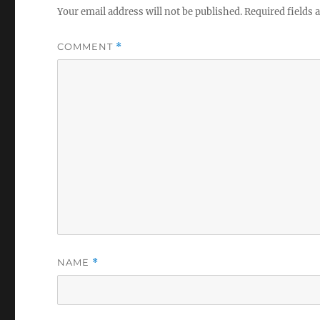
Your email address will not be published.
Required fields
COMMENT
*
NAME
*