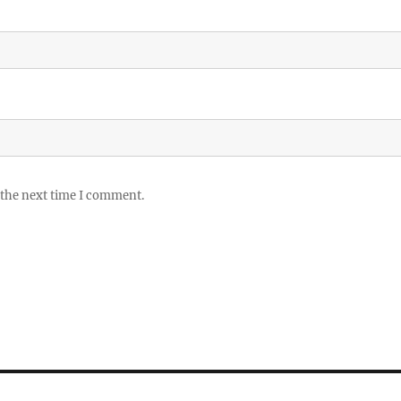
 the next time I comment.