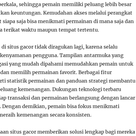
berkala, sehingga pemain memiliki peluang lebih besar
kan keuntungan. Kemudahan akses melalui perangkat
siapa saja bisa menikmati permainan di mana saja dan
pa terikat waktu maupun tempat tertentu.
 di situs gacor tidak diragukan lagi, karena selalu
kenyamanan pengguna. Tampilan antarmuka yang
igasi yang mudah dipahami memudahkan pemain untuk
dan memilih permainan favorit. Berbagai fitur
ti statistik permainan dan panduan strategi membantu
eluang kemenangan. Dukungan teknologi terbaru
ap transaksi dan permainan berlangsung dengan lancar
 Dengan demikian, pemain bisa fokus menikmati
meraih kemenangan secara konsisten.
daan situs gacor memberikan solusi lengkap bagi mereka