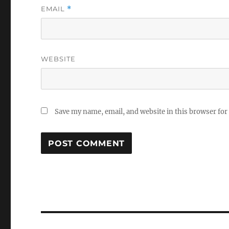
EMAIL
*
WEBSITE
Save my name, email, and website in this browser for
Post