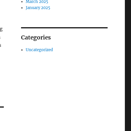
March 2025
January 2025
g
m
Categories
s
Uncategorized