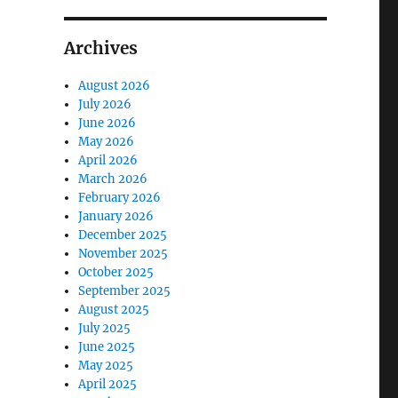
Archives
August 2026
July 2026
June 2026
May 2026
April 2026
March 2026
February 2026
January 2026
December 2025
November 2025
October 2025
September 2025
August 2025
July 2025
June 2025
May 2025
April 2025