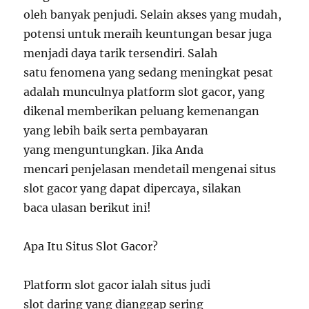
oleh banyak penjudi. Selain akses yang mudah,
potensi untuk meraih keuntungan besar juga
menjadi daya tarik tersendiri. Salah
satu fenomena yang sedang meningkat pesat
adalah munculnya platform slot gacor, yang
dikenal memberikan peluang kemenangan
yang lebih baik serta pembayaran
yang menguntungkan. Jika Anda
mencari penjelasan mendetail mengenai situs
slot gacor yang dapat dipercaya, silakan
baca ulasan berikut ini!
Apa Itu Situs Slot Gacor?
Platform slot gacor ialah situs judi
slot daring yang dianggap sering