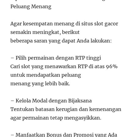
Peluang Menang
Agar kesempatan menang di situs slot gacor
semakin meningkat, berikut
beberapa saran yang dapat Anda lakukan:
– Pilih permainan dengan RTP tinggi
Cari slot yang menawarkan RTP di atas 96%
untuk mendapatkan peluang
menang yang lebih baik.
– Kelola Modal dengan Bijaksana
Tentukan batasan kerugian dan kemenangan
agar permainan tetap mengasyikkan.
– Manfaatkan Bonus dan Promosi yang Ada