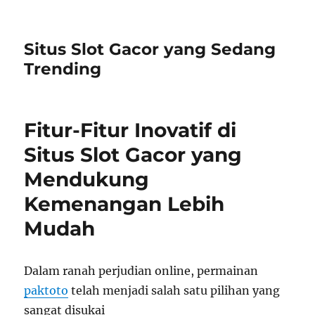
Situs Slot Gacor yang Sedang
Trending
Fitur-Fitur Inovatif di
Situs Slot Gacor yang
Mendukung
Kemenangan Lebih
Mudah
Dalam ranah perjudian online, permainan
paktoto
telah menjadi salah satu pilihan yang
sangat disukai