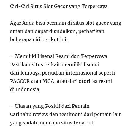
Ciri-Ciri Situs Slot Gacor yang Terpercaya
Agar Anda bisa bermain di situs slot gacor yang
aman dan dapat diandalkan, perhatikan
beberapa ciri berikut ini:
– Memiliki Lisensi Resmi dan Terpercaya
Pastikan situs terkait memiliki lisensi
dari lembaga perjudian internasional seperti
PAGCOR atau MGA, atau dari otoritas resmi
di Indonesia.
– Ulasan yang Positif dari Pemain
Cari tahu review dan testimoni dari pemain lain
yang sudah mencoba situs tersebut.