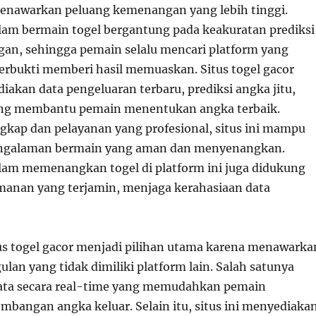
enawarkan peluang kemenangan yang lebih tinggi.
lam bermain togel bergantung pada keakuratan prediksi
an, sehingga pemain selalu mencari platform yang
terbukti memberi hasil memuaskan. Situs togel gacor
iakan data pengeluaran terbaru, prediksi angka jitu,
yang membantu pemain menentukan angka terbaik.
ngkap dan pelayanan yang profesional, situs ini mampu
ngalaman bermain yang aman dan menyenangkan.
lam memenangkan togel di platform ini juga didukung
manan yang terjamin, menjaga kerahasiaan data
s togel gacor menjadi pilihan utama karena menawarka
lan yang tidak dimiliki platform lain. Salah satunya
data secara real-time yang memudahkan pemain
mbangan angka keluar. Selain itu, situs ini menyediaka