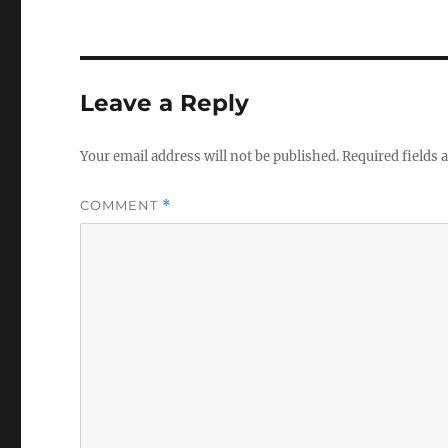
Leave a Reply
Your email address will not be published.
Required fields
COMMENT
*