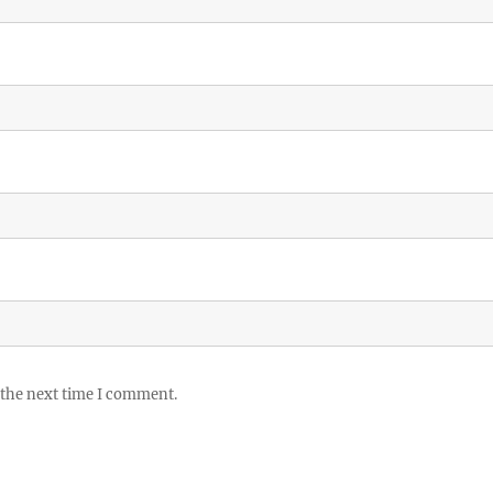
 the next time I comment.