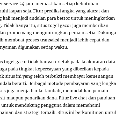
r service 24 jam, memastikan setiap kebutuhan
uhi kapan saja. Fitur prediksi angka yang akurat dan
ng kali menjadi andalan para bettor untuk meningkatkan
 Tidak hanya itu, situs togel gacor juga memberikan
dan promo yang menguntungkan pemain setia. Dukung
ih membuat proses transaksi menjadi lebih cepat dan
 nyaman digunakan setiap waktu.
tus togel gacor tidak hanya terletak pada keakuratan data
 juga pada tingkat kepercayaan yang diberikan kepada
k situs ini yang telah terbukti membayar kemenangan
ndala berarti. Berbagai metode pembayaran yang lengk
ses juga menjadi nilai tambah, memudahkan pemain
it maupun penarikan dana. Fitur live chat dan panduan
ia untuk mendukung pengguna dalam memahami
inan dan strategi terbaik. Situs ini berkomitmen untu