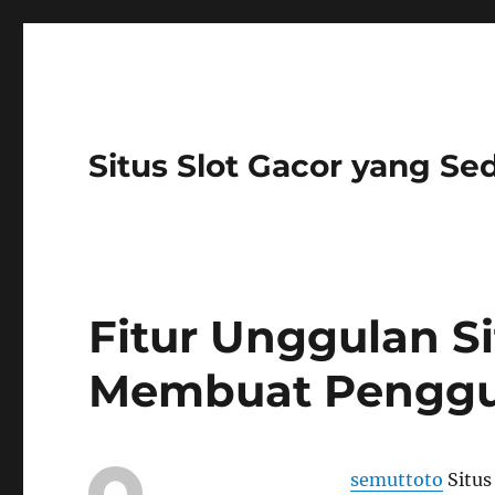
Situs Slot Gacor yang S
Fitur Unggulan S
Membuat Penggu
semuttoto
Situs