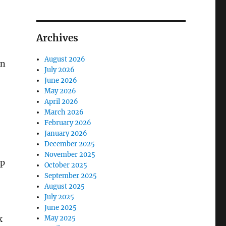
Archives
August 2026
an
July 2026
June 2026
May 2026
April 2026
March 2026
February 2026
January 2026
December 2025
November 2025
ap
October 2025
September 2025
August 2025
July 2025
June 2025
k
May 2025