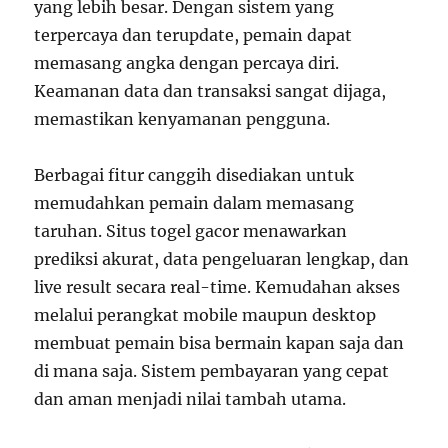
yang lebih besar. Dengan sistem yang
terpercaya dan terupdate, pemain dapat
memasang angka dengan percaya diri.
Keamanan data dan transaksi sangat dijaga,
memastikan kenyamanan pengguna.
Berbagai fitur canggih disediakan untuk
memudahkan pemain dalam memasang
taruhan. Situs togel gacor menawarkan
prediksi akurat, data pengeluaran lengkap, dan
live result secara real-time. Kemudahan akses
melalui perangkat mobile maupun desktop
membuat pemain bisa bermain kapan saja dan
di mana saja. Sistem pembayaran yang cepat
dan aman menjadi nilai tambah utama.