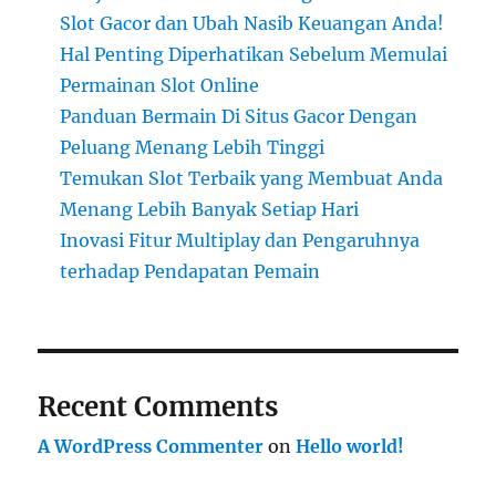
Slot Gacor dan Ubah Nasib Keuangan Anda!
Hal Penting Diperhatikan Sebelum Memulai
Permainan Slot Online
Panduan Bermain Di Situs Gacor Dengan
Peluang Menang Lebih Tinggi
Temukan Slot Terbaik yang Membuat Anda
Menang Lebih Banyak Setiap Hari
Inovasi Fitur Multiplay dan Pengaruhnya
terhadap Pendapatan Pemain
Recent Comments
A WordPress Commenter
on
Hello world!