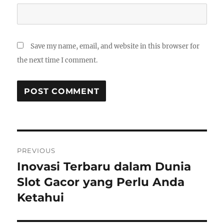
Save my name, email, and website in this browser for
the next time I comment.
Post
PREVIOUS
navigation
Inovasi Terbaru dalam Dunia
Previous
post:
Slot Gacor yang Perlu Anda
Ketahui