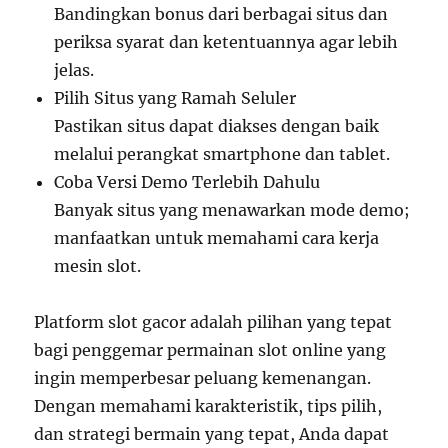
Bandingkan bonus dari berbagai situs dan
periksa syarat dan ketentuannya agar lebih
jelas.
Pilih Situs yang Ramah Seluler
Pastikan situs dapat diakses dengan baik
melalui perangkat smartphone dan tablet.
Coba Versi Demo Terlebih Dahulu
Banyak situs yang menawarkan mode demo;
manfaatkan untuk memahami cara kerja
mesin slot.
Platform slot gacor adalah pilihan yang tepat
bagi penggemar permainan slot online yang
ingin memperbesar peluang kemenangan.
Dengan memahami karakteristik, tips pilih,
dan strategi bermain yang tepat, Anda dapat