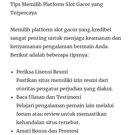
Tips Memilih Platform Slot Gacor yang
Terpercaya
Memilih platform slot gacor yang kredibel
sangat penting untuk menjaga keamanan dan
kenyamanan pengalaman bermain Anda.
Berikut adalah beberapa tipsnya:
Periksa Lisensi Resmi
Pastikan situs memiliki izin resmi dari
otoritas pengatur perjudian yang diakui.
Baca Ulasan dan Testimoni
Pelajari pengalaman pemain lain melalui
forum atau review untuk memastikan
kehandalan situs tersebut.
Amati Bonus dan Promosi