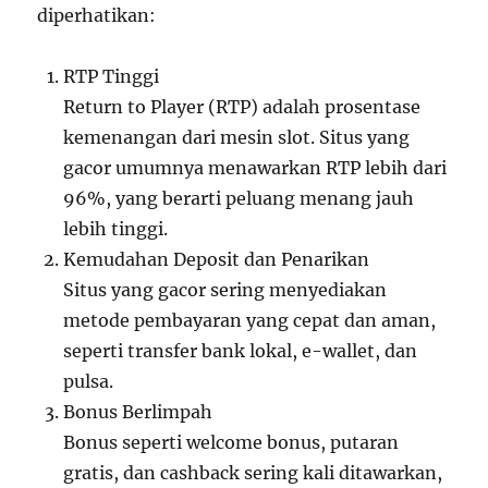
diperhatikan:
RTP Tinggi
Return to Player (RTP) adalah prosentase
kemenangan dari mesin slot. Situs yang
gacor umumnya menawarkan RTP lebih dari
96%, yang berarti peluang menang jauh
lebih tinggi.
Kemudahan Deposit dan Penarikan
Situs yang gacor sering menyediakan
metode pembayaran yang cepat dan aman,
seperti transfer bank lokal, e-wallet, dan
pulsa.
Bonus Berlimpah
Bonus seperti welcome bonus, putaran
gratis, dan cashback sering kali ditawarkan,