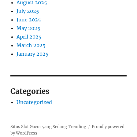
August 2025
July 2025
June 2025
May 2025
April 2025
March 2025
January 2025
Categories
Uncategorized
Situs Slot Gacor yang Sedang Trending
Proudly powered
by WordPress