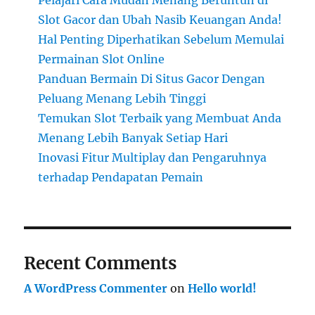
Pelajari Cara Mudah Menang Beruntun di
Slot Gacor dan Ubah Nasib Keuangan Anda!
Hal Penting Diperhatikan Sebelum Memulai
Permainan Slot Online
Panduan Bermain Di Situs Gacor Dengan
Peluang Menang Lebih Tinggi
Temukan Slot Terbaik yang Membuat Anda
Menang Lebih Banyak Setiap Hari
Inovasi Fitur Multiplay dan Pengaruhnya
terhadap Pendapatan Pemain
Recent Comments
A WordPress Commenter
on
Hello world!