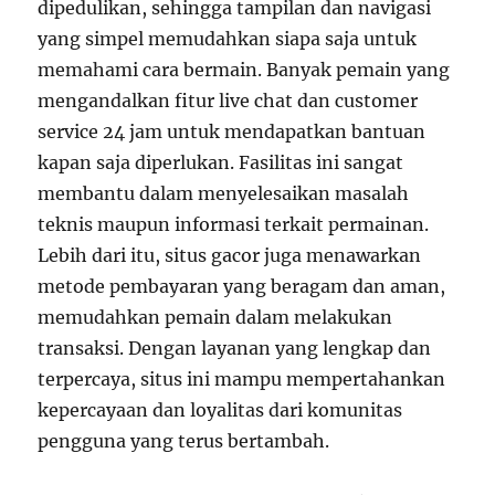
dipedulikan, sehingga tampilan dan navigasi
yang simpel memudahkan siapa saja untuk
memahami cara bermain. Banyak pemain yang
mengandalkan fitur live chat dan customer
service 24 jam untuk mendapatkan bantuan
kapan saja diperlukan. Fasilitas ini sangat
membantu dalam menyelesaikan masalah
teknis maupun informasi terkait permainan.
Lebih dari itu, situs gacor juga menawarkan
metode pembayaran yang beragam dan aman,
memudahkan pemain dalam melakukan
transaksi. Dengan layanan yang lengkap dan
terpercaya, situs ini mampu mempertahankan
kepercayaan dan loyalitas dari komunitas
pengguna yang terus bertambah.