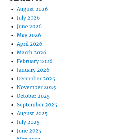
August 2026
July 2026
June 2026
May 2026
April 2026
March 2026
February 2026
January 2026
December 2025
November 2025
October 2025
September 2025
August 2025
July 2025
June 2025