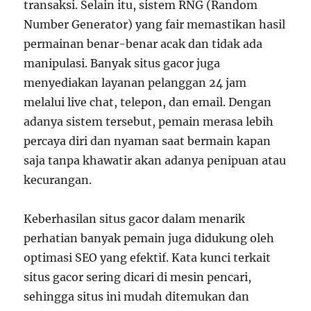
transaksi. Selain itu, sistem RNG (Random
Number Generator) yang fair memastikan hasil
permainan benar-benar acak dan tidak ada
manipulasi. Banyak situs gacor juga
menyediakan layanan pelanggan 24 jam
melalui live chat, telepon, dan email. Dengan
adanya sistem tersebut, pemain merasa lebih
percaya diri dan nyaman saat bermain kapan
saja tanpa khawatir akan adanya penipuan atau
kecurangan.
Keberhasilan situs gacor dalam menarik
perhatian banyak pemain juga didukung oleh
optimasi SEO yang efektif. Kata kunci terkait
situs gacor sering dicari di mesin pencari,
sehingga situs ini mudah ditemukan dan