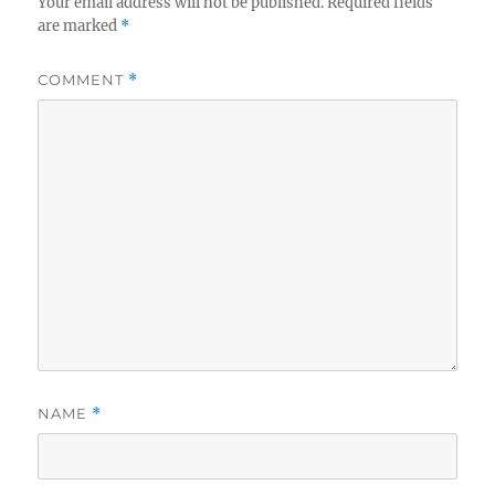
Your email address will not be published.
Required fields
are marked
*
COMMENT
*
NAME
*