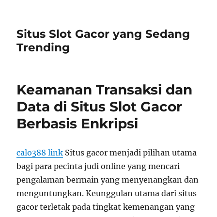
Situs Slot Gacor yang Sedang
Trending
Keamanan Transaksi dan
Data di Situs Slot Gacor
Berbasis Enkripsi
calo388 link
Situs gacor menjadi pilihan utama
bagi para pecinta judi online yang mencari
pengalaman bermain yang menyenangkan dan
menguntungkan. Keunggulan utama dari situs
gacor terletak pada tingkat kemenangan yang