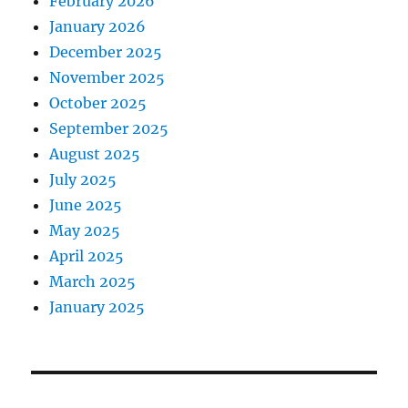
February 2026
January 2026
December 2025
November 2025
October 2025
September 2025
August 2025
July 2025
June 2025
May 2025
April 2025
March 2025
January 2025