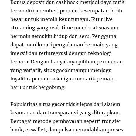
Bonus deposit dan cashback menjadi daya tarik
tersendiri, memberi pemain kesempatan lebih
besar untuk meraih keuntungan. Fitur live
streaming yang real-time membuat suasana
bermain semakin hidup dan seru. Pengguna
dapat menikmati pengalaman bermain yang
imersif dan terintegrasi dengan teknologi
terbaru. Dengan banyaknya pilihan permainan
yang variatif, situs gacor mampu menjaga
loyalitas pemain sekaligus menarik pemain
baru untuk bergabung.
Popularitas situs gacor tidak lepas dari sistem
keamanan dan transparansi yang diterapkan.
Berbagai metode pembayaran seperti transfer
bank, e-wallet, dan pulsa memudahkan proses