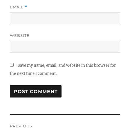
EMAIL
*
WEBSITE
Save my name, email, and website in this browser for
the next time I comment.
Post
PREVIOUS