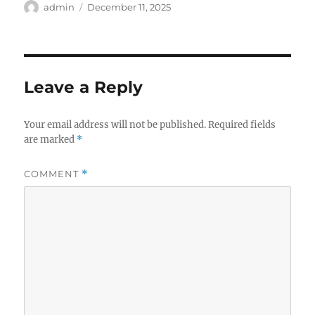
Author
Posted
admin
December 11, 2025
on
Leave a Reply
Your email address will not be published.
Required fields
are marked
*
COMMENT
*