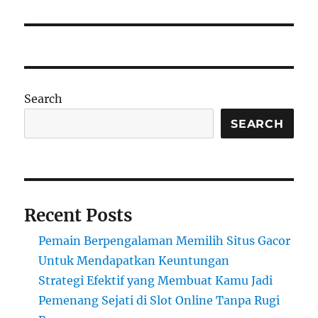
Search
SEARCH
Recent Posts
Pemain Berpengalaman Memilih Situs Gacor
Untuk Mendapatkan Keuntungan
Strategi Efektif yang Membuat Kamu Jadi
Pemenang Sejati di Slot Online Tanpa Rugi