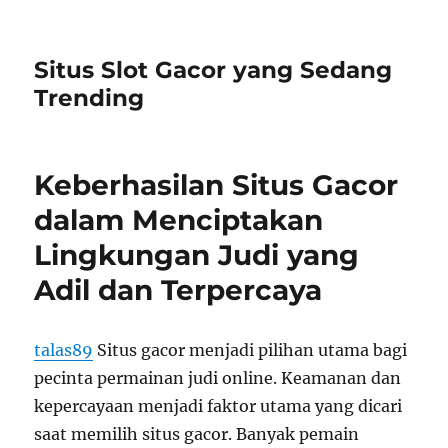
Situs Slot Gacor yang Sedang
Trending
Keberhasilan Situs Gacor
dalam Menciptakan
Lingkungan Judi yang
Adil dan Terpercaya
talas89
Situs gacor menjadi pilihan utama bagi
pecinta permainan judi online. Keamanan dan
kepercayaan menjadi faktor utama yang dicari
saat memilih situs gacor. Banyak pemain