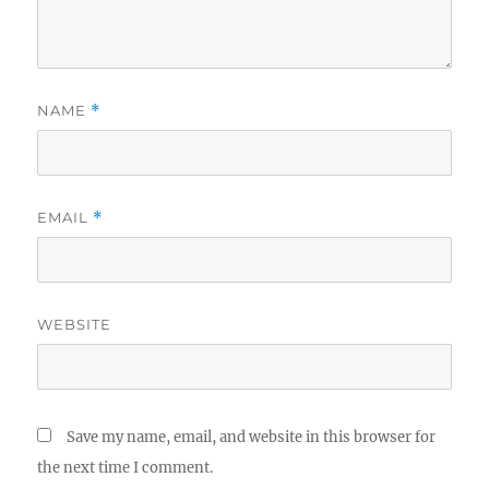
NAME
*
EMAIL
*
WEBSITE
Save my name, email, and website in this browser for
the next time I comment.