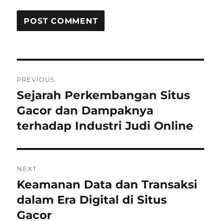
Post
PREVIOUS
navigation
Sejarah Perkembangan Situs
Previous
post:
Gacor dan Dampaknya
terhadap Industri Judi Online
NEXT
Keamanan Data dan Transaksi
Next
post:
dalam Era Digital di Situs
Gacor