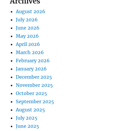
Archives
August 2026
July 2026
June 2026
May 2026
April 2026
March 2026
February 2026
January 2026
December 2025
November 2025
October 2025
September 2025
August 2025
July 2025
June 2025