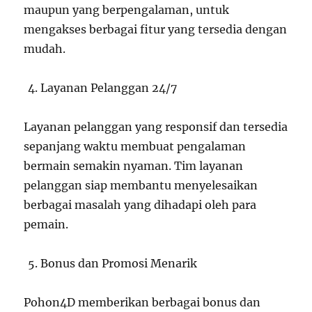
maupun yang berpengalaman, untuk
mengakses berbagai fitur yang tersedia dengan
mudah.
Layanan Pelanggan 24/7
Layanan pelanggan yang responsif dan tersedia
sepanjang waktu membuat pengalaman
bermain semakin nyaman. Tim layanan
pelanggan siap membantu menyelesaikan
berbagai masalah yang dihadapi oleh para
pemain.
Bonus dan Promosi Menarik
Pohon4D memberikan berbagai bonus dan