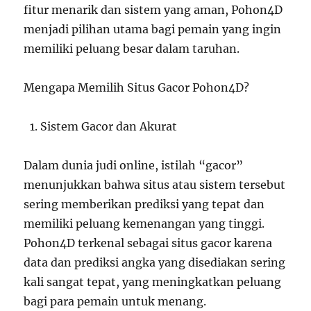
fitur menarik dan sistem yang aman, Pohon4D
menjadi pilihan utama bagi pemain yang ingin
memiliki peluang besar dalam taruhan.
Mengapa Memilih Situs Gacor Pohon4D?
Sistem Gacor dan Akurat
Dalam dunia judi online, istilah “gacor”
menunjukkan bahwa situs atau sistem tersebut
sering memberikan prediksi yang tepat dan
memiliki peluang kemenangan yang tinggi.
Pohon4D terkenal sebagai situs gacor karena
data dan prediksi angka yang disediakan sering
kali sangat tepat, yang meningkatkan peluang
bagi para pemain untuk menang.