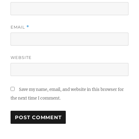
EMAIL
*
WEBSITE
Save my name, email, and website in this browser for
the next time I comment.