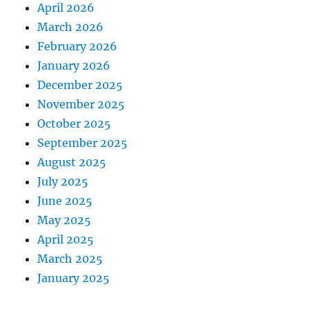
April 2026
March 2026
February 2026
January 2026
December 2025
November 2025
October 2025
September 2025
August 2025
July 2025
June 2025
May 2025
April 2025
March 2025
January 2025