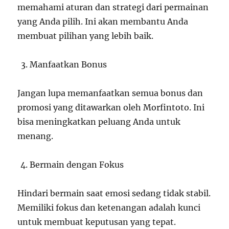
memahami aturan dan strategi dari permainan
yang Anda pilih. Ini akan membantu Anda
membuat pilihan yang lebih baik.
Manfaatkan Bonus
Jangan lupa memanfaatkan semua bonus dan
promosi yang ditawarkan oleh Morfintoto. Ini
bisa meningkatkan peluang Anda untuk
menang.
Bermain dengan Fokus
Hindari bermain saat emosi sedang tidak stabil.
Memiliki fokus dan ketenangan adalah kunci
untuk membuat keputusan yang tepat.