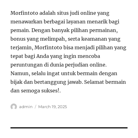
Morfintoto adalah situs judi online yang
menawarkan berbagai layanan menarik bagi
pemain. Dengan banyak pilihan permainan,
bonus yang melimpah, serta keamanan yang
terjamin, Morfintoto bisa menjadi pilihan yang
tepat bagi Anda yang ingin mencoba
peruntungan di dunia perjudian online.
Namun, selalu ingat untuk bermain dengan
bijak dan bertanggung jawab. Selamat bermain
dan semoga sukses!.
Author
Posted
admin
March 19, 2025
on