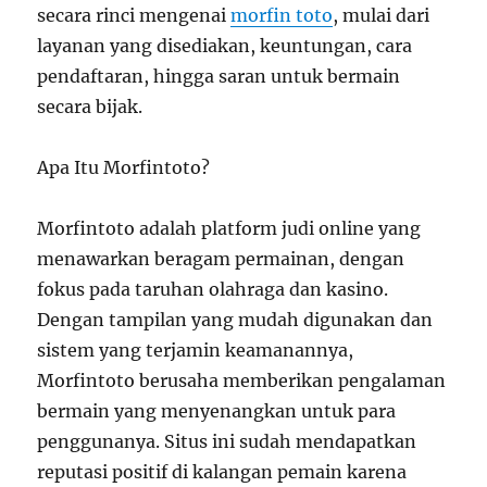
secara rinci mengenai
morfin toto
, mulai dari
layanan yang disediakan, keuntungan, cara
pendaftaran, hingga saran untuk bermain
secara bijak.
Apa Itu Morfintoto?
Morfintoto adalah platform judi online yang
menawarkan beragam permainan, dengan
fokus pada taruhan olahraga dan kasino.
Dengan tampilan yang mudah digunakan dan
sistem yang terjamin keamanannya,
Morfintoto berusaha memberikan pengalaman
bermain yang menyenangkan untuk para
penggunanya. Situs ini sudah mendapatkan
reputasi positif di kalangan pemain karena