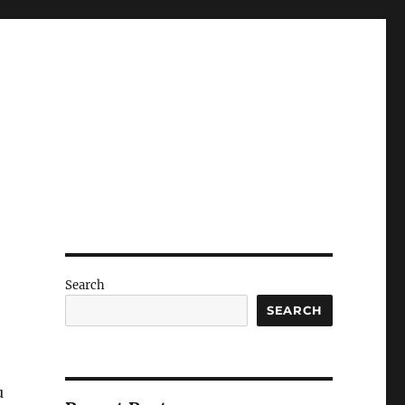
Search
SEARCH
u