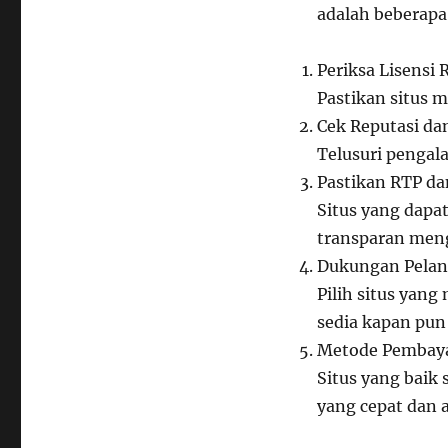
adalah beberapa 
Periksa Lisensi 
Pastikan situs m
Cek Reputasi da
Telusuri pengal
Pastikan RTP da
Situs yang dapa
transparan men
Dukungan Pelan
Pilih situs yan
sedia kapan pun
Metode Pembaya
Situs yang bai
yang cepat dan a