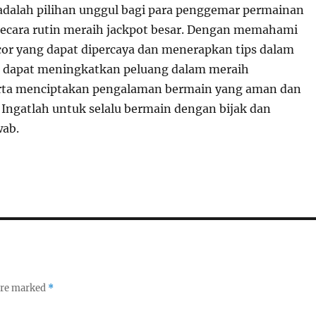
r adalah pilihan unggul bagi para penggemar permainan
 secara rutin meraih jackpot besar. Dengan memahami
gacor yang dapat dipercaya dan menerapkan tips dalam
a dapat meningkatkan peluang dalam meraih
ta menciptakan pengalaman bermain yang aman dan
ngatlah untuk selalu bermain dengan bijak dan
wab.
 are marked
*