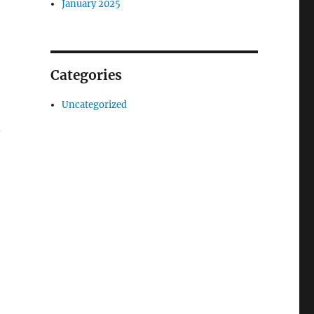
January 2025
Categories
Uncategorized
.