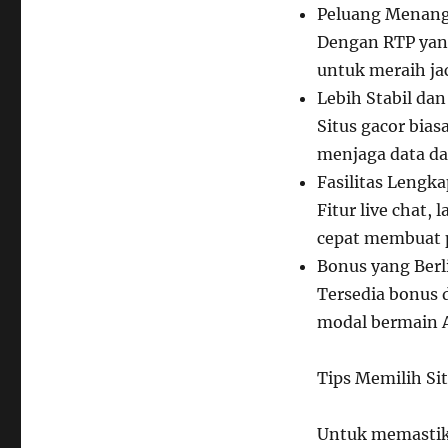
Peluang Menang
Dengan RTP yan
untuk meraih ja
Lebih Stabil da
Situs gacor bia
menjaga data da
Fasilitas Lengk
Fitur live chat,
cepat membuat 
Bonus yang Ber
Tersedia bonus 
modal bermain 
Tips Memilih Sit
Untuk memastik