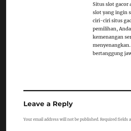
Situs slot gaco
slot yang ingin
ciri-ciri situs 
pemilihan, And
kemenangan ser
menyenangkan. I
bertanggung ja
Leave a Reply
Your email address will not be published.
Required fields