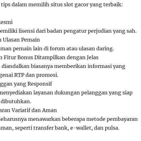
tips dalam memilih situs slot gacor yang terbaik:
Resmi
emiliki lisensi dari badan pengatur perjudian yang sah.
n Ulasan Pemain
aman pemain lain di forum atau ulasan daring.
n Fitur Bonus Ditampilkan dengan Jelas
t diandalkan biasanya memberikan informasi yang
genai RTP dan promosi.
ggan yang Responsif
g menyediakan layanan dukungan pelanggan yang siap
 dibutuhkan.
ran Variatif dan Aman
k seharusnya menawarkan beberapa metode pembayaran
man, seperti transfer bank, e-wallet, dan pulsa.