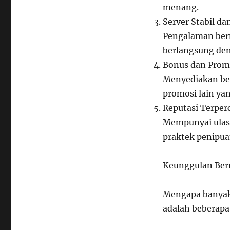
menang.
Server Stabil da
Pengalaman ber
berlangsung den
Bonus dan Prom
Menyediakan berb
promosi lain y
Reputasi Terper
Mempunyai ulasan
praktek penipua
Keunggulan Berm
Mengapa banyak
adalah beberapa