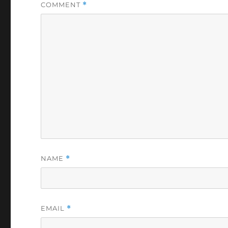
COMMENT
*
NAME
*
EMAIL
*