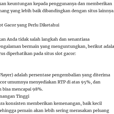
kan keuntungan kepada penggunanya dan memberikan
ng yang lebih baik dibandingkan dengan situs lainnya
Slot Gacor yang Perlu Diketahui
n Anda tidak salah langkah dan senantiasa
ngalaman bermain yang menguntungkan, berikut adal
rus diperhatikan pada situs slot gacor:
Player) adalah persentase pengembalian yang diterima
gacor umumnya menyediakan RTP di atas 95%, dan
n bisa mencapai 98%.
nangan Tinggi
cara konsisten memberikan kemenangan, baik kecil
ehingga pemain akan lebih sering merasakan peluang