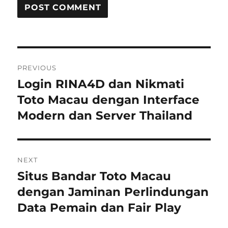
Post
PREVIOUS
navigation
Login RINA4D dan Nikmati
Previous
post:
Toto Macau dengan Interface
Modern dan Server Thailand
NEXT
Situs Bandar Toto Macau
Next
post:
dengan Jaminan Perlindungan
Data Pemain dan Fair Play