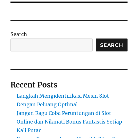
Search
SEARCH
Recent Posts
Langkah Mengidentifikasi Mesin Slot
Dengan Peluang Optimal
Jangan Ragu Coba Peruntungan di Slot
Online dan Nikmati Bonus Fantastis Setiap
Kali Putar