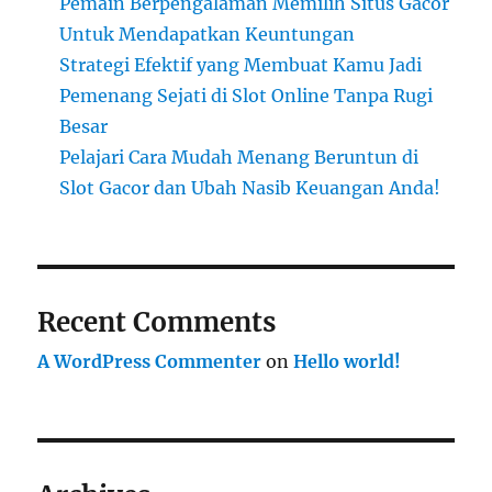
Pemain Berpengalaman Memilih Situs Gacor
Untuk Mendapatkan Keuntungan
Strategi Efektif yang Membuat Kamu Jadi
Pemenang Sejati di Slot Online Tanpa Rugi
Besar
Pelajari Cara Mudah Menang Beruntun di
Slot Gacor dan Ubah Nasib Keuangan Anda!
Recent Comments
A WordPress Commenter
on
Hello world!