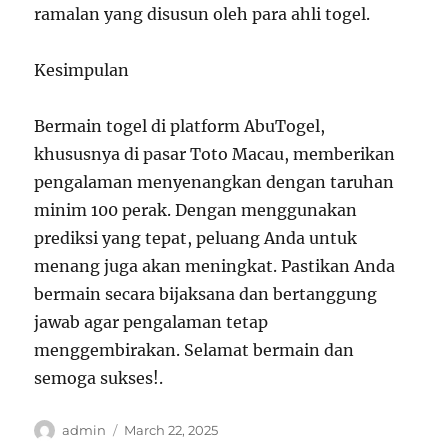
ramalan yang disusun oleh para ahli togel.
Kesimpulan
Bermain togel di platform AbuTogel,
khususnya di pasar Toto Macau, memberikan
pengalaman menyenangkan dengan taruhan
minim 100 perak. Dengan menggunakan
prediksi yang tepat, peluang Anda untuk
menang juga akan meningkat. Pastikan Anda
bermain secara bijaksana dan bertanggung
jawab agar pengalaman tetap
menggembirakan. Selamat bermain dan
semoga sukses!.
Author
Posted
admin
March 22, 2025