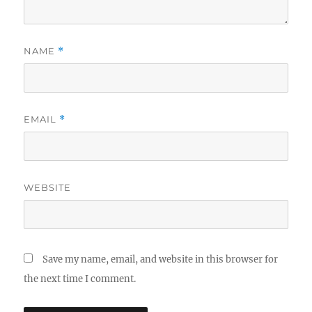
NAME
*
EMAIL
*
WEBSITE
Save my name, email, and website in this browser for
the next time I comment.