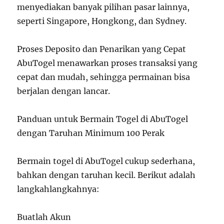
menyediakan banyak pilihan pasar lainnya,
seperti Singapore, Hongkong, dan Sydney.
Proses Deposito dan Penarikan yang Cepat
AbuTogel menawarkan proses transaksi yang
cepat dan mudah, sehingga permainan bisa
berjalan dengan lancar.
Panduan untuk Bermain Togel di AbuTogel
dengan Taruhan Minimum 100 Perak
Bermain togel di AbuTogel cukup sederhana,
bahkan dengan taruhan kecil. Berikut adalah
langkahlangkahnya:
Buatlah Akun