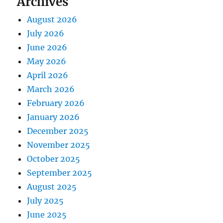
Archives
August 2026
July 2026
June 2026
May 2026
April 2026
March 2026
February 2026
January 2026
December 2025
November 2025
October 2025
September 2025
August 2025
July 2025
June 2025