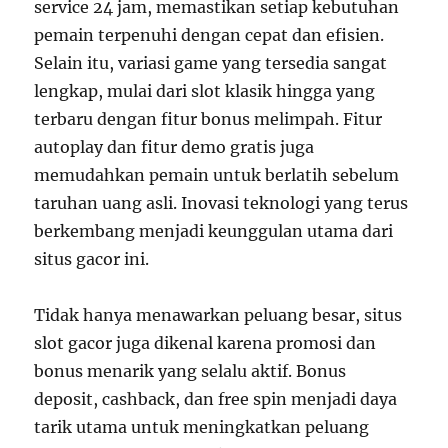
service 24 jam, memastikan setiap kebutuhan
pemain terpenuhi dengan cepat dan efisien.
Selain itu, variasi game yang tersedia sangat
lengkap, mulai dari slot klasik hingga yang
terbaru dengan fitur bonus melimpah. Fitur
autoplay dan fitur demo gratis juga
memudahkan pemain untuk berlatih sebelum
taruhan uang asli. Inovasi teknologi yang terus
berkembang menjadi keunggulan utama dari
situs gacor ini.
Tidak hanya menawarkan peluang besar, situs
slot gacor juga dikenal karena promosi dan
bonus menarik yang selalu aktif. Bonus
deposit, cashback, dan free spin menjadi daya
tarik utama untuk meningkatkan peluang