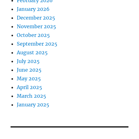
February 2026
January 2026
December 2025
November 2025
October 2025
September 2025
August 2025
July 2025
June 2025
May 2025
April 2025
March 2025
January 2025