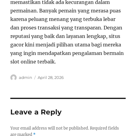
memastikan tidak ada kecurangan dalam
permainan. Banyak pemain yang merasa puas
karena peluang menang yang terbuka lebar
dan proses transaksi yang transparan. Dengan
reputasi yang baik dan layanan lengkap, situs
gacor kini menjadi pilihan utama bagi mereka
yang ingin mendapatkan pengalaman bermain
slot online terbaik.
Author
Posted
admin
April 28, 2026
on
Leave a Reply
Your email address will not be published.
Required fields
are marked
*