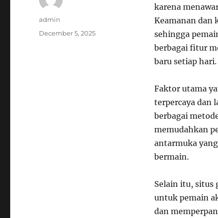
karena menawar
Author
admin
Keamanan dan ke
Posted
December 5, 2025
sehingga pemai
on
berbagai fitur 
baru setiap hari.
Faktor utama ya
terpercaya dan 
berbagai metode
memudahkan pem
antarmuka yang 
bermain.
Selain itu, sit
untuk pemain ak
dan memperpanj