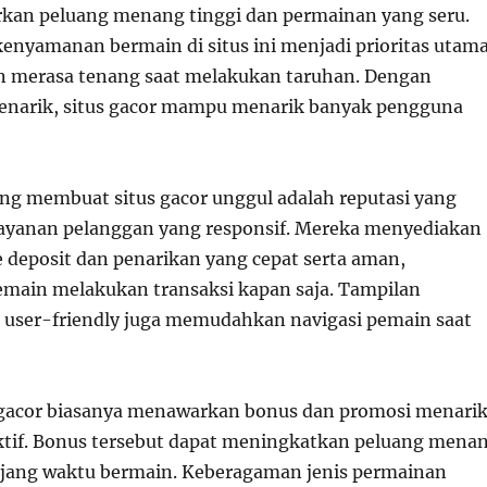
kan peluang menang tinggi dan permainan yang seru.
nyamanan bermain di situs ini menjadi prioritas utama
n merasa tenang saat melakukan taruhan. Dengan
menarik, situs gacor mampu menarik banyak pengguna
ng membuat situs gacor unggul adalah reputasi yang
layanan pelanggan yang responsif. Mereka menyediakan
 deposit dan penarikan yang cepat serta aman,
ain melakukan transaksi kapan saja. Tampilan
user-friendly juga memudahkan navigasi pemain saat
us gacor biasanya menawarkan bonus dan promosi menari
tif. Bonus tersebut dapat meningkatkan peluang mena
ang waktu bermain. Keberagaman jenis permainan