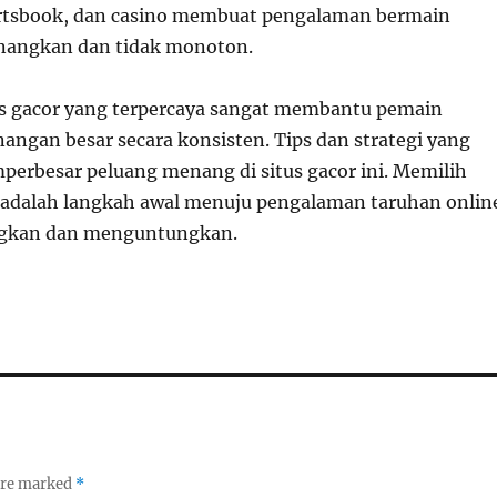
portsbook, dan casino membuat pengalaman bermain
angkan dan tidak monoton.
s gacor yang terpercaya sangat membantu pemain
ngan besar secara konsisten. Tips dan strategi yang
perbesar peluang menang di situs gacor ini. Memilih
t adalah langkah awal menuju pengalaman taruhan onlin
gkan dan menguntungkan.
 are marked
*