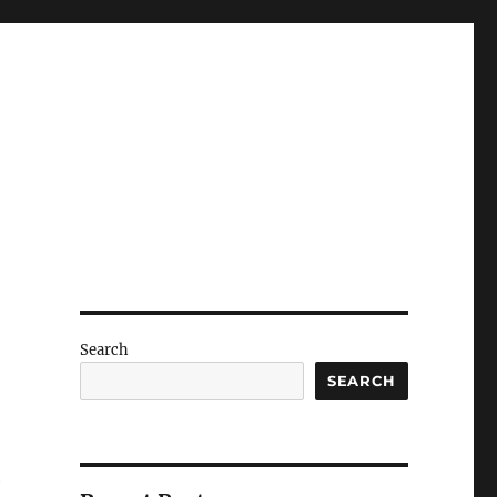
Search
SEARCH
e