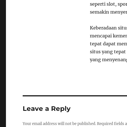
seperti slot, s
semakin menyen
Keberadaan situ
mencapai kemena
tepat dapat mem
situs yang tepa
yang menyenan
Leave a Reply
Your email address will not be published.
Required fields