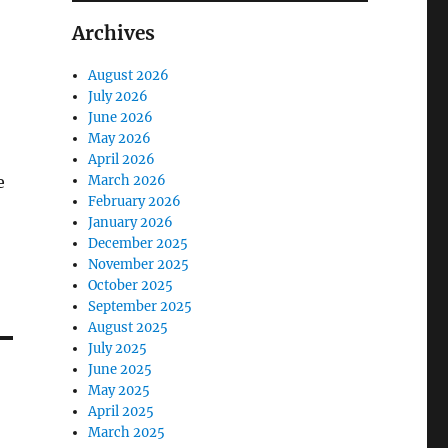
Archives
August 2026
July 2026
June 2026
May 2026
April 2026
e
March 2026
February 2026
January 2026
December 2025
November 2025
October 2025
September 2025
August 2025
July 2025
June 2025
May 2025
April 2025
March 2025