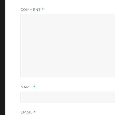
COMMENT
*
NAME
*
EMAIL
*