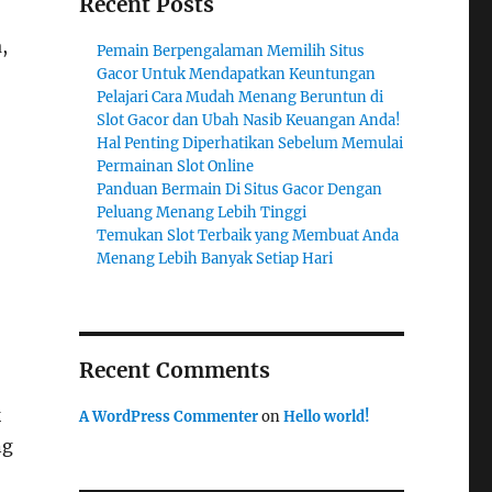
Recent Posts
,
Pemain Berpengalaman Memilih Situs
Gacor Untuk Mendapatkan Keuntungan
Pelajari Cara Mudah Menang Beruntun di
Slot Gacor dan Ubah Nasib Keuangan Anda!
Hal Penting Diperhatikan Sebelum Memulai
Permainan Slot Online
Panduan Bermain Di Situs Gacor Dengan
Peluang Menang Lebih Tinggi
Temukan Slot Terbaik yang Membuat Anda
Menang Lebih Banyak Setiap Hari
Recent Comments
k
A WordPress Commenter
on
Hello world!
ng