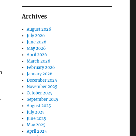
Archives
August 2026
July 2026
June 2026
May 2026
April 2026
March 2026
February 2026
h
January 2026
December 2025
November 2025
October 2025
i
September 2025
August 2025
July 2025
June 2025
May 2025
April 2025