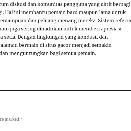
um diskusi dan komunitas pengguna yang aktif berbagi
tegi. Hal ini membantu pemain baru maupun lama untuk
emampuan dan peluang menang mereka. Sistem referra
gram juga sering dihadirkan untuk memberi apresiasi
 setia. Dengan lingkungan yang kondusif dan
galaman bermain di situs gacor menjadi semakin
dan menguntungkan bagi semua pemain.
 are marked
*