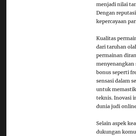
menjadi nilai t
Dengan reputas
kepercayaan par
Kualitas permain
dari taruhan ola
permainan dira
menyenangkan se
bonus seperti f
sensasi dalam se
untuk memastik
teknis. Inovasi 
dunia judi onli
Selain aspek ke
dukungan komuni