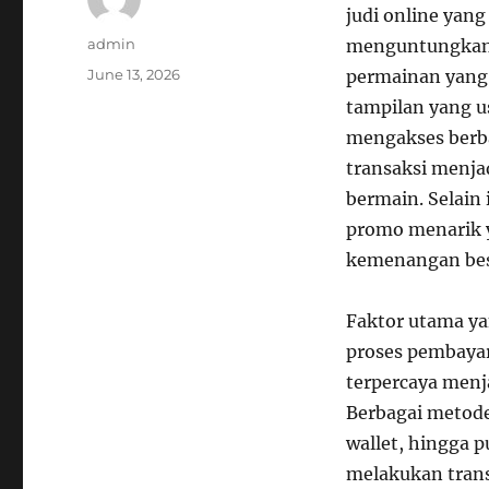
judi online yan
Author
admin
menguntungkan. 
Posted
June 13, 2026
permainan yang
on
tampilan yang u
mengakses berba
transaksi menja
bermain. Selain 
promo menarik 
kemenangan bes
Faktor utama ya
proses pembayar
terpercaya menj
Berbagai metode
wallet, hingga 
melakukan trans