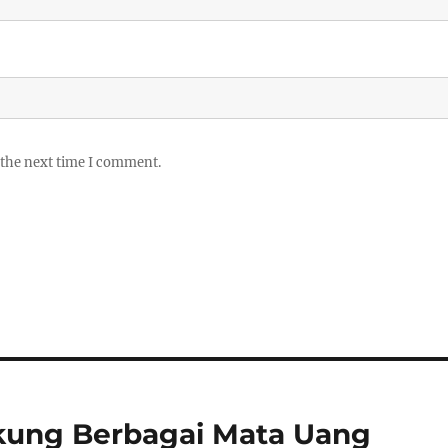
 the next time I comment.
kung Berbagai Mata Uang