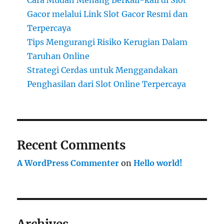
Cara Mudah Menang Berkali-kali di Slot
Gacor melalui Link Slot Gacor Resmi dan
Terpercaya
Tips Mengurangi Risiko Kerugian Dalam
Taruhan Online
Strategi Cerdas untuk Menggandakan
Penghasilan dari Slot Online Terpercaya
Recent Comments
A WordPress Commenter
on
Hello world!