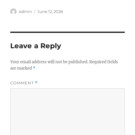
Author
Posted
admin
June 12, 2026
on
Leave a Reply
Your email address will not be published.
Required fields
are marked
*
COMMENT
*