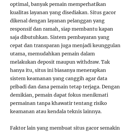
optimal, banyak pemain memperhatikan
kualitas layanan yang disediakan. Situs gacor
dikenal dengan layanan pelanggan yang
responsif dan ramah, siap membantu kapan
saja dibutuhkan. Sistem pembayaran yang
cepat dan transparan juga menjadi keunggulan
utama, memudahkan pemain dalam
melakukan deposit maupun withdraw. Tak
hanya itu, situs ini biasanya menerapkan
sistem keamanan yang canggih agar data
pribadi dan dana pemain tetap terjaga. Dengan
demikian, pemain dapat fokus menikmati
permainan tanpa khawatir tentang risiko
keamanan atau kendala teknis lainnya.
Faktor lain yang membuat situs gacor semakin