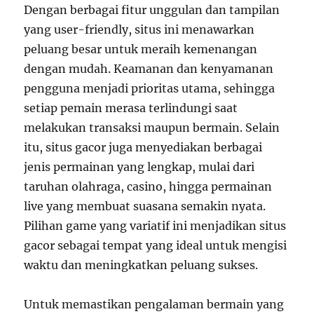
Dengan berbagai fitur unggulan dan tampilan
yang user-friendly, situs ini menawarkan
peluang besar untuk meraih kemenangan
dengan mudah. Keamanan dan kenyamanan
pengguna menjadi prioritas utama, sehingga
setiap pemain merasa terlindungi saat
melakukan transaksi maupun bermain. Selain
itu, situs gacor juga menyediakan berbagai
jenis permainan yang lengkap, mulai dari
taruhan olahraga, casino, hingga permainan
live yang membuat suasana semakin nyata.
Pilihan game yang variatif ini menjadikan situs
gacor sebagai tempat yang ideal untuk mengisi
waktu dan meningkatkan peluang sukses.
Untuk memastikan pengalaman bermain yang