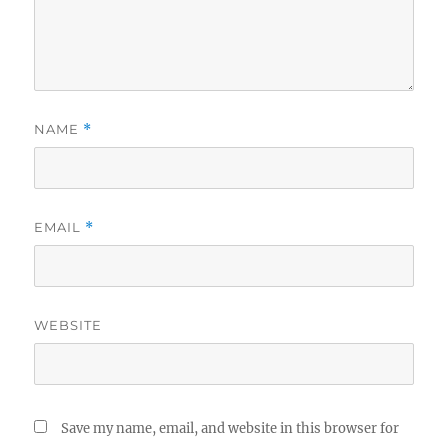
NAME
*
EMAIL
*
WEBSITE
Save my name, email, and website in this browser for