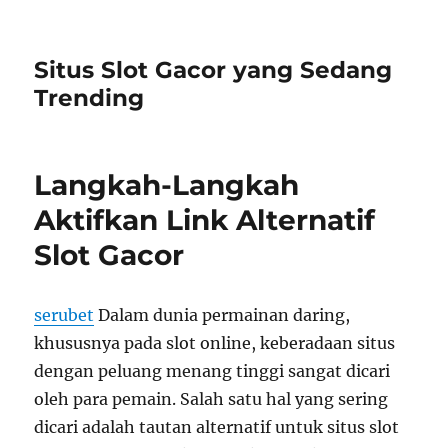
Situs Slot Gacor yang Sedang
Trending
Langkah-Langkah
Aktifkan Link Alternatif
Slot Gacor
serubet
Dalam dunia permainan daring,
khususnya pada slot online, keberadaan situs
dengan peluang menang tinggi sangat dicari
oleh para pemain. Salah satu hal yang sering
dicari adalah tautan alternatif untuk situs slot