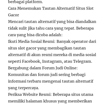
berbagai platform.
Cara Menemukan Tautan Alternatif Situs Slot
Gacor
Mencari tautan alternatif yang bisa diandalkan
tidak sulit jika tahu cara yang tepat. Beberapa
cara yang bisa dicoba adalah:
Ikuti Media Sosial Resmi: Banyak operator dari
situs slot gacor yang membagikan tautan
alternatif di akun resmi mereka di media sosial
seperti Facebook, Instagram, atau Telegram.
Bergabung dalam Forum Judi Online:
Komunitas dan forum judi sering berbagi
informasi terbaru mengenai tautan alternatif
yang terpercaya.
Periksa Website Resmi: Beberapa situs utama
memiliki halaman khusus yang memberikan