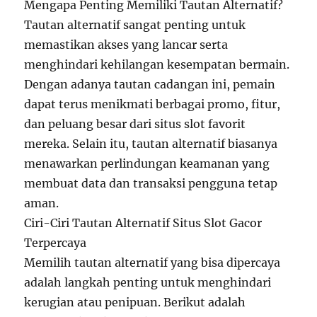
Mengapa Penting Memiliki Tautan Alternatif?
Tautan alternatif sangat penting untuk
memastikan akses yang lancar serta
menghindari kehilangan kesempatan bermain.
Dengan adanya tautan cadangan ini, pemain
dapat terus menikmati berbagai promo, fitur,
dan peluang besar dari situs slot favorit
mereka. Selain itu, tautan alternatif biasanya
menawarkan perlindungan keamanan yang
membuat data dan transaksi pengguna tetap
aman.
Ciri-Ciri Tautan Alternatif Situs Slot Gacor
Terpercaya
Memilih tautan alternatif yang bisa dipercaya
adalah langkah penting untuk menghindari
kerugian atau penipuan. Berikut adalah