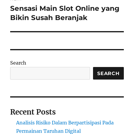
Sensasi Main Slot Online yang
Next
post:
Bikin Susah Beranjak
Search
SEARCH
Recent Posts
Analisis Risiko Dalam Berpartisipasi Pada
Permainan Taruhan Digital