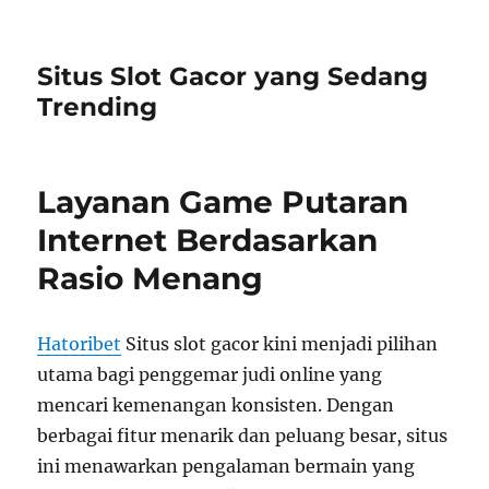
Situs Slot Gacor yang Sedang
Trending
Layanan Game Putaran
Internet Berdasarkan
Rasio Menang
Hatoribet
Situs slot gacor kini menjadi pilihan
utama bagi penggemar judi online yang
mencari kemenangan konsisten. Dengan
berbagai fitur menarik dan peluang besar, situs
ini menawarkan pengalaman bermain yang