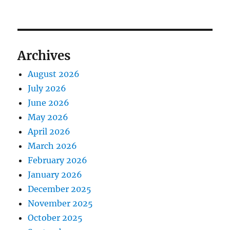
Archives
August 2026
July 2026
June 2026
May 2026
April 2026
March 2026
February 2026
January 2026
December 2025
November 2025
October 2025