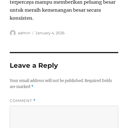
terpercaya mampu memberikan peluang besar
untuk meraih kemenangan besar secara
konsisten.
Author
Posted
admin
January 4, 2026
on
Leave a Reply
Your email address will not be published.
Required fields
are marked
*
COMMENT
*