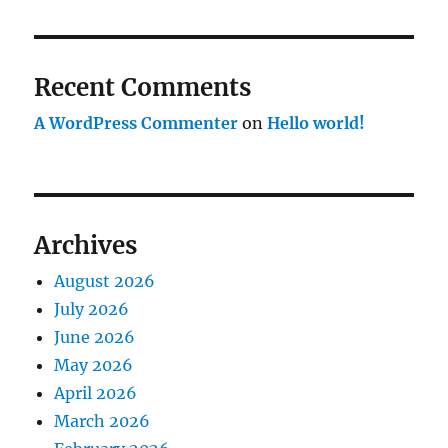
Recent Comments
A WordPress Commenter
on
Hello world!
Archives
August 2026
July 2026
June 2026
May 2026
April 2026
March 2026