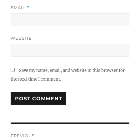
EMAIL
*
WEBSITE
Save my name, email, and website in this browser for
the next time I comment.
Post
PREVIOUS