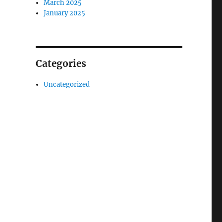
March 2025
January 2025
Categories
Uncategorized