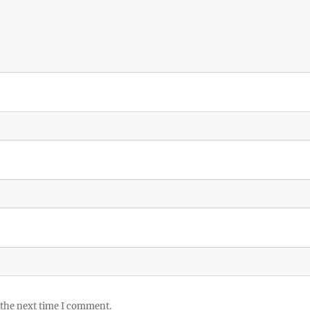
 the next time I comment.