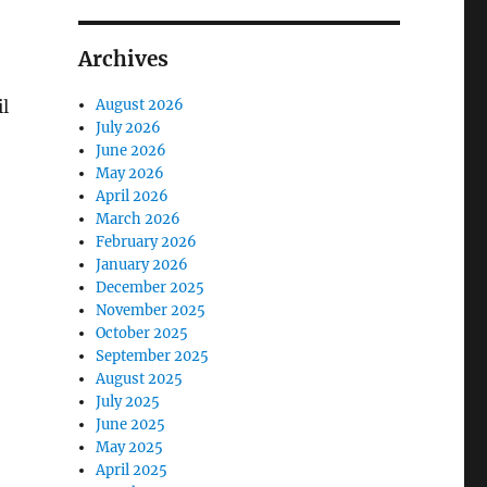
Archives
l
August 2026
July 2026
June 2026
May 2026
April 2026
March 2026
February 2026
January 2026
December 2025
November 2025
October 2025
September 2025
August 2025
July 2025
June 2025
May 2025
April 2025