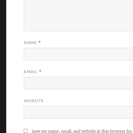
NAME
*
EMAIL
*
WEBSITE
Save my name, email, and website in this browser for