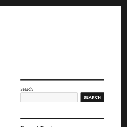
Search
SEARCH