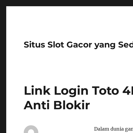
Situs Slot Gacor yang S
Link Login Toto 
Anti Blokir
Dalam dunia ga