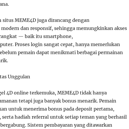
ana.
ain situs MEME4D juga dirancang dengan
 modern dan responsif, sehingga memungkinkan akses
erangkat — baik itu smartphone,
mputer. Proses login sangat cepat, hanya memerlukan
sebelum pemain dapat menikmati berbagai permainan
rik.
itas Unggulan
ogel 4D online terkemuka, MEME4D tidak hanya
manan tetapi juga banyak bonus menarik. Pemain
kan untuk menerima bonus pada deposit pertama,
 serta hadiah referral untuk setiap teman yang berhasil
 bergabung. Sistem pembayaran yang ditawarkan