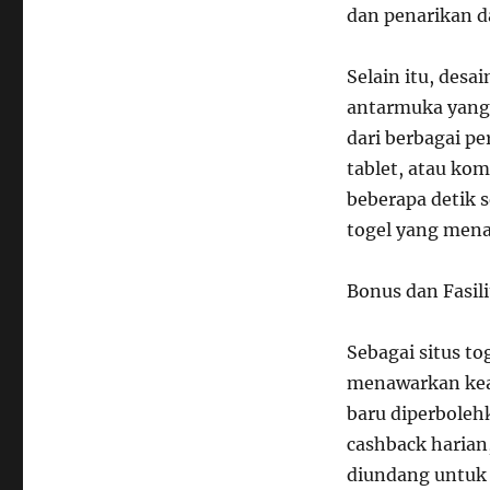
dan penarikan d
Selain itu, des
antarmuka yang
dari berbagai p
tablet, atau ko
beberapa detik 
togel yang mena
Bonus dan Fasil
Sebagai situs t
menawarkan kea
baru diperboleh
cashback harian,
diundang untuk