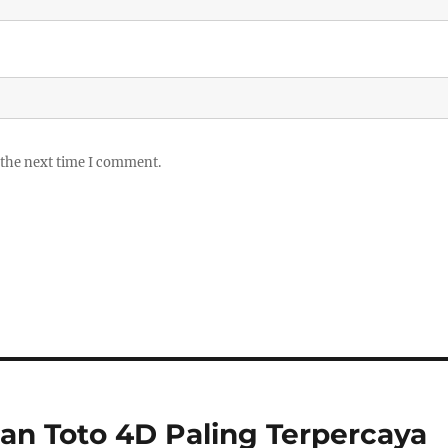
 the next time I comment.
an Toto 4D Paling Terpercaya