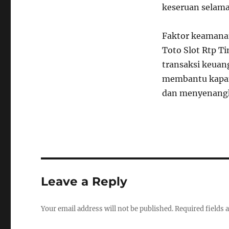
keseruan selama 
Faktor keamanan
Toto Slot Rtp Ti
transaksi keuan
membantu kapan
dan menyenangk
Leave a Reply
Your email address will not be published.
Required fields