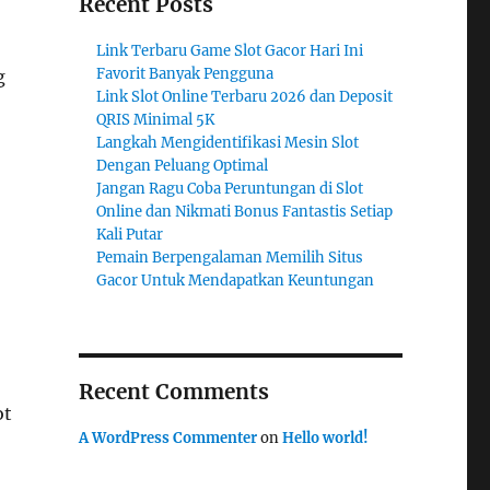
Recent Posts
Link Terbaru Game Slot Gacor Hari Ini
Favorit Banyak Pengguna
g
Link Slot Online Terbaru 2026 dan Deposit
QRIS Minimal 5K
Langkah Mengidentifikasi Mesin Slot
Dengan Peluang Optimal
Jangan Ragu Coba Peruntungan di Slot
Online dan Nikmati Bonus Fantastis Setiap
Kali Putar
Pemain Berpengalaman Memilih Situs
Gacor Untuk Mendapatkan Keuntungan
Recent Comments
ot
A WordPress Commenter
on
Hello world!