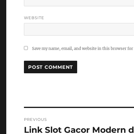
WEBSITE
Save my name, email, and website in this browser for
Post
PREVIOUS
navigation
Link Slot Gacor Modern d
Previous