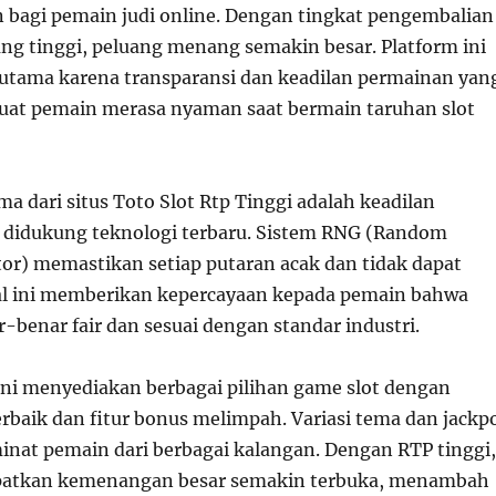
bagi pemain judi online. Dengan tingkat pengembalian
ng tinggi, peluang menang semakin besar. Platform ini
 utama karena transparansi dan keadilan permainan yan
uat pemain merasa nyaman saat bermain taruhan slot
 dari situs Toto Slot Rtp Tinggi adalah keadilan
 didukung teknologi terbaru. Sistem RNG (Random
r) memastikan setiap putaran acak dan tidak dapat
al ini memberikan kepercayaan kepada pemain bahwa
-benar fair dan sesuai dengan standar industri.
s ini menyediakan berbagai pilihan game slot dengan
terbaik dan fitur bonus melimpah. Variasi tema dan jackp
inat pemain dari berbagai kalangan. Dengan RTP tinggi,
atkan kemenangan besar semakin terbuka, menambah