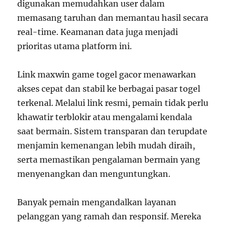
digunakan memudahkan user dalam
memasang taruhan dan memantau hasil secara
real-time. Keamanan data juga menjadi
prioritas utama platform ini.
Link maxwin game togel gacor menawarkan
akses cepat dan stabil ke berbagai pasar togel
terkenal. Melalui link resmi, pemain tidak perlu
khawatir terblokir atau mengalami kendala
saat bermain. Sistem transparan dan terupdate
menjamin kemenangan lebih mudah diraih,
serta memastikan pengalaman bermain yang
menyenangkan dan menguntungkan.
Banyak pemain mengandalkan layanan
pelanggan yang ramah dan responsif. Mereka