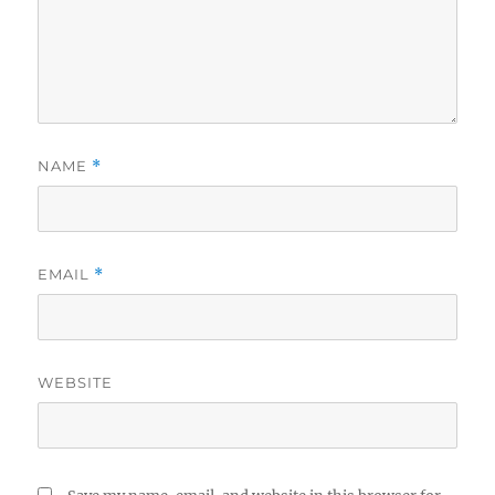
NAME
*
EMAIL
*
WEBSITE