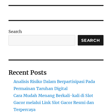
Search
SEARCH
Recent Posts
Analisis Risiko Dalam Berpartisipasi Pada
Permainan Taruhan Digital
Cara Mudah Menang Berkali-kali di Slot
Gacor melalui Link Slot Gacor Resmi dan
Terpercaya