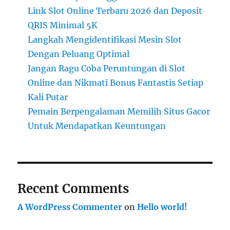
Link Slot Online Terbaru 2026 dan Deposit
QRIS Minimal 5K
Langkah Mengidentifikasi Mesin Slot
Dengan Peluang Optimal
Jangan Ragu Coba Peruntungan di Slot
Online dan Nikmati Bonus Fantastis Setiap
Kali Putar
Pemain Berpengalaman Memilih Situs Gacor
Untuk Mendapatkan Keuntungan
Recent Comments
A WordPress Commenter
on
Hello world!