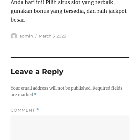
Anda hari ini! Pilih situs slot yang terbaik,
gunakan bonus yang tersedia, dan raih jackpot
besar.
Author
Posted
admin
March 5, 2025
on
Leave a Reply
Your email address will not be published.
Required fields
are marked
*
COMMENT
*