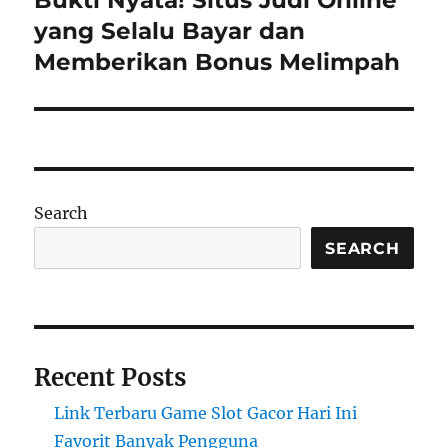
Bukti Nyata! Situs Judi Online
post:
yang Selalu Bayar dan
Memberikan Bonus Melimpah
Search
SEARCH
Recent Posts
Link Terbaru Game Slot Gacor Hari Ini
Favorit Banyak Pengguna