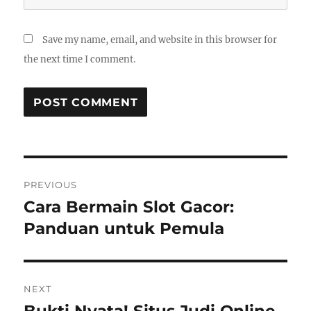
Save my name, email, and website in this browser for
the next time I comment.
Post
PREVIOUS
navigation
Cara Bermain Slot Gacor:
Previous
post:
Panduan untuk Pemula
NEXT
Next