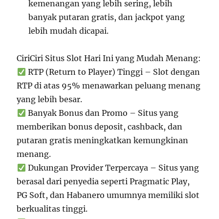
kemenangan yang lebih sering, lebih
banyak putaran gratis, dan jackpot yang
lebih mudah dicapai.
CiriCiri Situs Slot Hari Ini yang Mudah Menang:
RTP (Return to Player) Tinggi – Slot dengan
RTP di atas 95% menawarkan peluang menang
yang lebih besar.
Banyak Bonus dan Promo – Situs yang
memberikan bonus deposit, cashback, dan
putaran gratis meningkatkan kemungkinan
menang.
Dukungan Provider Terpercaya – Situs yang
berasal dari penyedia seperti Pragmatic Play,
PG Soft, dan Habanero umumnya memiliki slot
berkualitas tinggi.