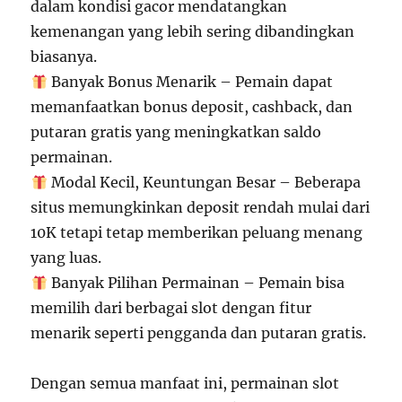
dalam kondisi gacor mendatangkan
kemenangan yang lebih sering dibandingkan
biasanya.
Banyak Bonus Menarik – Pemain dapat
memanfaatkan bonus deposit, cashback, dan
putaran gratis yang meningkatkan saldo
permainan.
Modal Kecil, Keuntungan Besar – Beberapa
situs memungkinkan deposit rendah mulai dari
10K tetapi tetap memberikan peluang menang
yang luas.
Banyak Pilihan Permainan – Pemain bisa
memilih dari berbagai slot dengan fitur
menarik seperti pengganda dan putaran gratis.
Dengan semua manfaat ini, permainan slot