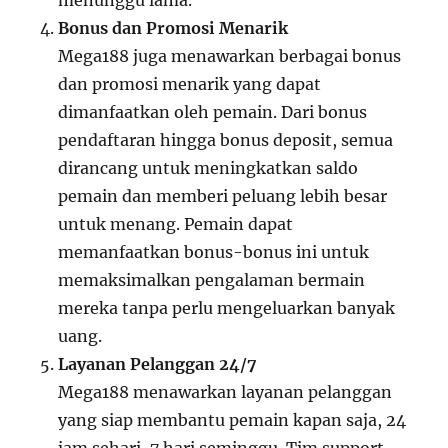
menunggu lama.
Bonus dan Promosi Menarik
Mega188 juga menawarkan berbagai bonus
dan promosi menarik yang dapat
dimanfaatkan oleh pemain. Dari bonus
pendaftaran hingga bonus deposit, semua
dirancang untuk meningkatkan saldo
pemain dan memberi peluang lebih besar
untuk menang. Pemain dapat
memanfaatkan bonus-bonus ini untuk
memaksimalkan pengalaman bermain
mereka tanpa perlu mengeluarkan banyak
uang.
Layanan Pelanggan 24/7
Mega188 menawarkan layanan pelanggan
yang siap membantu pemain kapan saja, 24