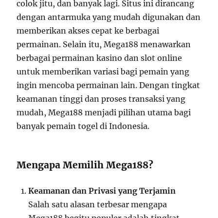
colok jitu, dan banyak lagi. Situs ini dirancang
dengan antarmuka yang mudah digunakan dan
memberikan akses cepat ke berbagai
permainan. Selain itu, Mega188 menawarkan
berbagai permainan kasino dan slot online
untuk memberikan variasi bagi pemain yang
ingin mencoba permainan lain. Dengan tingkat
keamanan tinggi dan proses transaksi yang
mudah, Mega188 menjadi pilihan utama bagi
banyak pemain togel di Indonesia.
Mengapa Memilih Mega188?
Keamanan dan Privasi yang Terjamin
Salah satu alasan terbesar mengapa