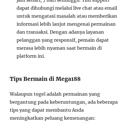
jam sehari, 7 hari seminggu. Tim support
dapat dihubungi melalui live chat atau email
untuk mengatasi masalah atau memberikan
informasi lebih lanjut mengenai permainan
dan transaksi. Dengan adanya layanan
pelanggan yang responsif, pemain dapat
merasa lebih nyaman saat bermain di
platform ini.
Tips Bermain di Mega188
Walaupun togel adalah permainan yang
bergantung pada keberuntungan, ada beberapa
tips yang dapat membantu Anda
meningkatkan peluang kemenangan: