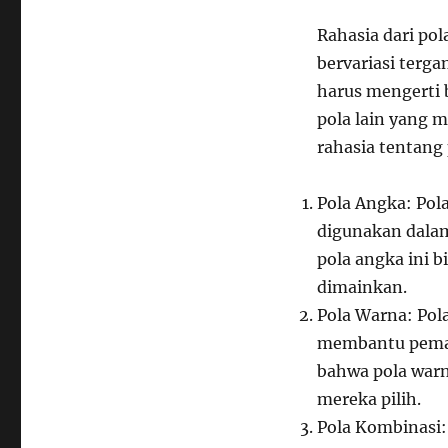
Rahasia dari po
bervariasi terg
harus mengerti 
pola lain yang 
rahasia tentang 
Pola Angka: Pol
digunakan dalam
pola angka ini 
dimainkan.
Pola Warna: Pol
membantu pemai
bahwa pola warn
mereka pilih.
Pola Kombinasi: 