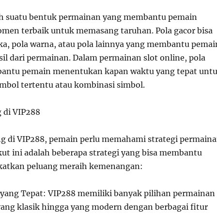
lah suatu bentuk permainan yang membantu pemain
men terbaik untuk memasang taruhan. Pola gacor bisa
ka, pola warna, atau pola lainnya yang membantu pemai
il dari permainan. Dalam permainan slot online, pola
bantu pemain menentukan kapan waktu yang tepat unt
imbol tertentu atau kombinasi simbol.
 di VIP288
g di VIP288, pemain perlu memahami strategi permain
kut ini adalah beberapa strategi yang bisa membantu
atkan peluang meraih kemenangan:
 yang Tepat: VIP288 memiliki banyak pilihan permainan
 yang klasik hingga yang modern dengan berbagai fitur