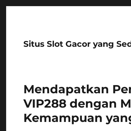
Situs Slot Gacor yang S
Mendapatkan Peng
VIP288 dengan 
Kemampuan yang