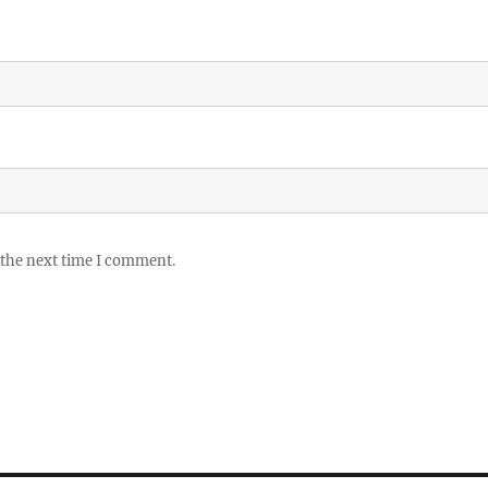
 the next time I comment.