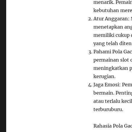
menarik. Pemain
kebutuhan mere
Atur Anggaran:
menetapkan ang
memiliki cukup 
yang telah dite
Pahami Pola Gac
permainan slot 
meningkatkan 
kerugian.
Jaga Emosi: Pem
bermain. Pentin
atau terlalu kec
terburuburu.
Rahasia Pola Ga