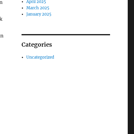
an
April 2025
March 2025
January 2025
k
an
Categories
Uncategorized