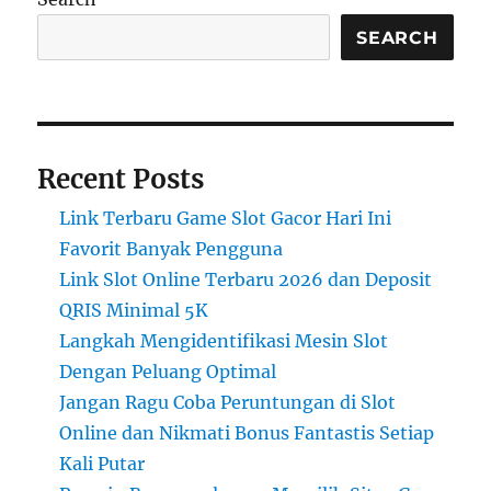
SEARCH
Recent Posts
Link Terbaru Game Slot Gacor Hari Ini
Favorit Banyak Pengguna
Link Slot Online Terbaru 2026 dan Deposit
QRIS Minimal 5K
Langkah Mengidentifikasi Mesin Slot
Dengan Peluang Optimal
Jangan Ragu Coba Peruntungan di Slot
Online dan Nikmati Bonus Fantastis Setiap
Kali Putar