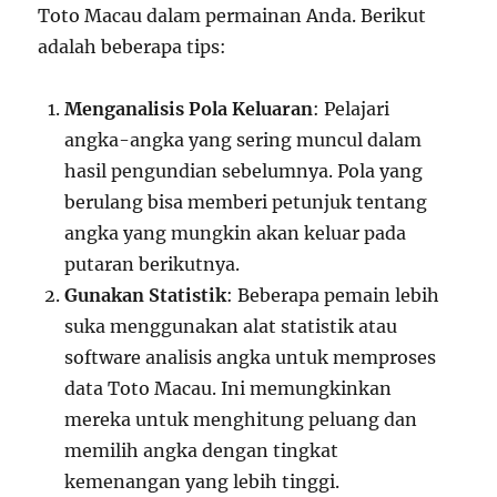
Toto Macau dalam permainan Anda. Berikut
adalah beberapa tips:
Menganalisis Pola Keluaran
: Pelajari
angka-angka yang sering muncul dalam
hasil pengundian sebelumnya. Pola yang
berulang bisa memberi petunjuk tentang
angka yang mungkin akan keluar pada
putaran berikutnya.
Gunakan Statistik
: Beberapa pemain lebih
suka menggunakan alat statistik atau
software analisis angka untuk memproses
data Toto Macau. Ini memungkinkan
mereka untuk menghitung peluang dan
memilih angka dengan tingkat
kemenangan yang lebih tinggi.