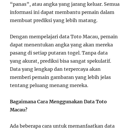
“panas”, atau angka yang jarang keluar. Semua
informasi ini dapat membantu pemain dalam
membuat prediksi yang lebih matang.
Dengan mempelajari data Toto Macau, pemain
dapat menentukan angka yang akan mereka
pasang di setiap putaran togel. Tanpa data
yang akurat, prediksi bisa sangat spekulatif.
Data yang lengkap dan terpercaya akan
memberi pemain gambaran yang lebih jelas
tentang peluang menang mereka.
Bagaimana Cara Menggunakan Data Toto
Macau?
Ada beberapa cara untuk memanfaatkan data