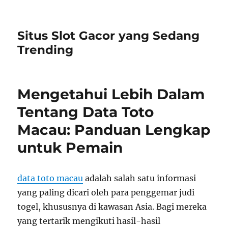
Situs Slot Gacor yang Sedang
Trending
Mengetahui Lebih Dalam
Tentang Data Toto
Macau: Panduan Lengkap
untuk Pemain
data toto macau
adalah salah satu informasi
yang paling dicari oleh para penggemar judi
togel, khususnya di kawasan Asia. Bagi mereka
yang tertarik mengikuti hasil-hasil