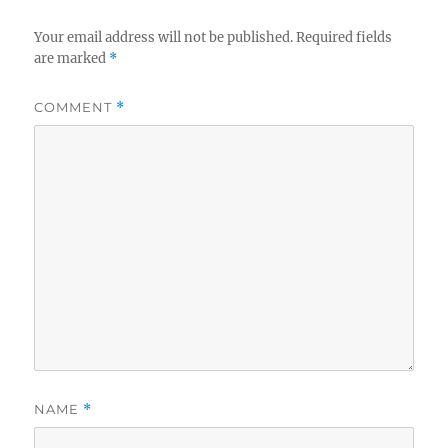
Your email address will not be published.
Required fields
are marked
*
COMMENT
*
NAME
*