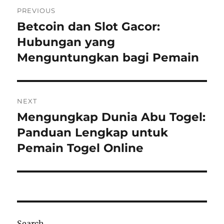
Post
PREVIOUS
navigation
Betcoin dan Slot Gacor:
Previous
post:
Hubungan yang
Menguntungkan bagi Pemain
NEXT
Mengungkap Dunia Abu Togel:
Next
post:
Panduan Lengkap untuk
Pemain Togel Online
Search