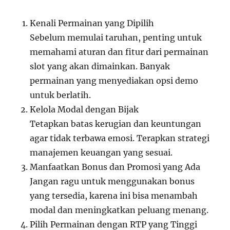
Kenali Permainan yang Dipilih
Sebelum memulai taruhan, penting untuk
memahami aturan dan fitur dari permainan
slot yang akan dimainkan. Banyak
permainan yang menyediakan opsi demo
untuk berlatih.
Kelola Modal dengan Bijak
Tetapkan batas kerugian dan keuntungan
agar tidak terbawa emosi. Terapkan strategi
manajemen keuangan yang sesuai.
Manfaatkan Bonus dan Promosi yang Ada
Jangan ragu untuk menggunakan bonus
yang tersedia, karena ini bisa menambah
modal dan meningkatkan peluang menang.
Pilih Permainan dengan RTP yang Tinggi