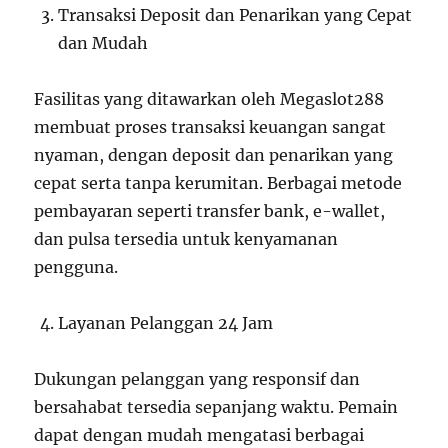
Transaksi Deposit dan Penarikan yang Cepat
dan Mudah
Fasilitas yang ditawarkan oleh Megaslot288
membuat proses transaksi keuangan sangat
nyaman, dengan deposit dan penarikan yang
cepat serta tanpa kerumitan. Berbagai metode
pembayaran seperti transfer bank, e-wallet,
dan pulsa tersedia untuk kenyamanan
pengguna.
Layanan Pelanggan 24 Jam
Dukungan pelanggan yang responsif dan
bersahabat tersedia sepanjang waktu. Pemain
dapat dengan mudah mengatasi berbagai