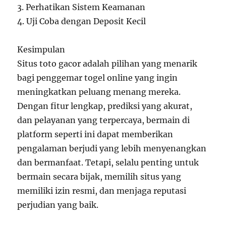
3. Perhatikan Sistem Keamanan
4. Uji Coba dengan Deposit Kecil
Kesimpulan
Situs toto gacor adalah pilihan yang menarik
bagi penggemar togel online yang ingin
meningkatkan peluang menang mereka.
Dengan fitur lengkap, prediksi yang akurat,
dan pelayanan yang terpercaya, bermain di
platform seperti ini dapat memberikan
pengalaman berjudi yang lebih menyenangkan
dan bermanfaat. Tetapi, selalu penting untuk
bermain secara bijak, memilih situs yang
memiliki izin resmi, dan menjaga reputasi
perjudian yang baik.