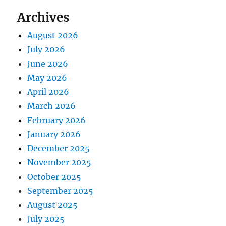
Archives
August 2026
July 2026
June 2026
May 2026
April 2026
March 2026
February 2026
January 2026
December 2025
November 2025
October 2025
September 2025
August 2025
July 2025