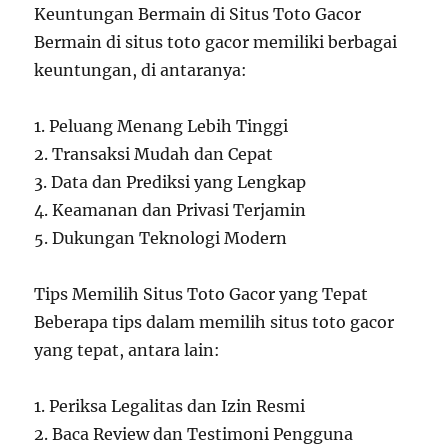
Keuntungan Bermain di Situs Toto Gacor
Bermain di situs toto gacor memiliki berbagai
keuntungan, di antaranya:
1. Peluang Menang Lebih Tinggi
2. Transaksi Mudah dan Cepat
3. Data dan Prediksi yang Lengkap
4. Keamanan dan Privasi Terjamin
5. Dukungan Teknologi Modern
Tips Memilih Situs Toto Gacor yang Tepat
Beberapa tips dalam memilih situs toto gacor
yang tepat, antara lain:
1. Periksa Legalitas dan Izin Resmi
2. Baca Review dan Testimoni Pengguna