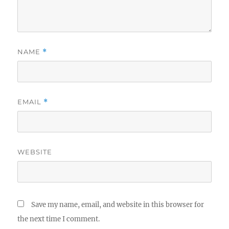
NAME
*
EMAIL
*
WEBSITE
Save my name, email, and website in this browser for
the next time I comment.