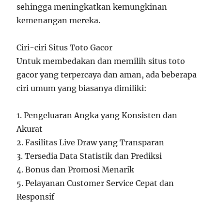
sehingga meningkatkan kemungkinan
kemenangan mereka.
Ciri-ciri Situs Toto Gacor
Untuk membedakan dan memilih situs toto
gacor yang terpercaya dan aman, ada beberapa
ciri umum yang biasanya dimiliki:
1. Pengeluaran Angka yang Konsisten dan
Akurat
2. Fasilitas Live Draw yang Transparan
3. Tersedia Data Statistik dan Prediksi
4. Bonus dan Promosi Menarik
5. Pelayanan Customer Service Cepat dan
Responsif