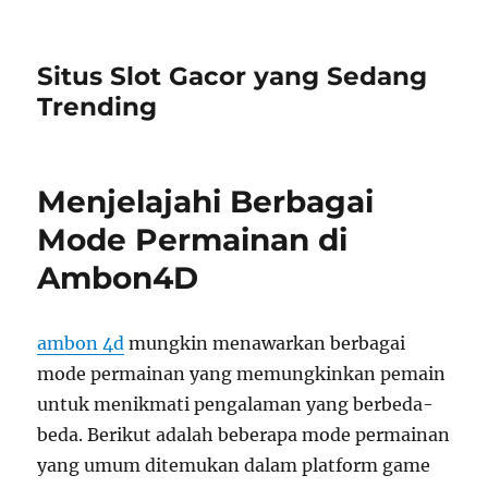
Situs Slot Gacor yang Sedang
Trending
Menjelajahi Berbagai
Mode Permainan di
Ambon4D
ambon 4d
mungkin menawarkan berbagai
mode permainan yang memungkinkan pemain
untuk menikmati pengalaman yang berbeda-
beda. Berikut adalah beberapa mode permainan
yang umum ditemukan dalam platform game