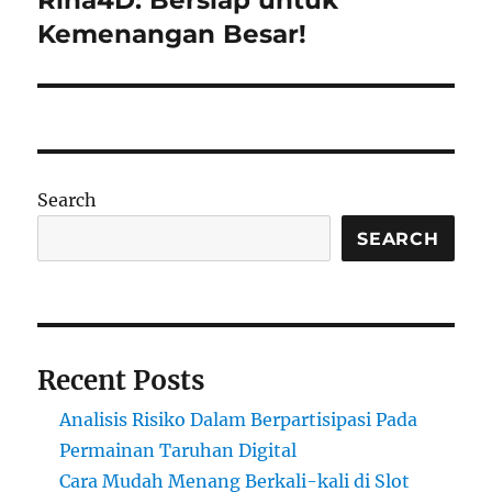
Rina4D: Bersiap untuk
post:
Kemenangan Besar!
Search
SEARCH
Recent Posts
Analisis Risiko Dalam Berpartisipasi Pada
Permainan Taruhan Digital
Cara Mudah Menang Berkali-kali di Slot