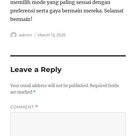
memilih mode yang paling sesuai dengan
preferensi serta gaya bermain mereka. Selamat
bermain!
Author
Posted
admin
March 12, 2025
on
Leave a Reply
Your email address will not be published.
Required fields
are marked
*
COMMENT
*