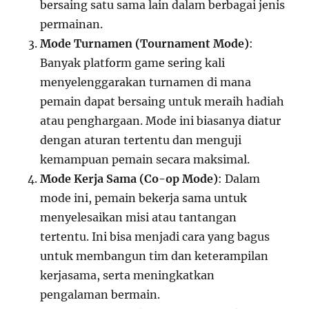
bersaing satu sama lain dalam berbagai jenis
permainan.
Mode Turnamen (Tournament Mode)
:
Banyak platform game sering kali
menyelenggarakan turnamen di mana
pemain dapat bersaing untuk meraih hadiah
atau penghargaan. Mode ini biasanya diatur
dengan aturan tertentu dan menguji
kemampuan pemain secara maksimal.
Mode Kerja Sama (Co-op Mode)
: Dalam
mode ini, pemain bekerja sama untuk
menyelesaikan misi atau tantangan
tertentu. Ini bisa menjadi cara yang bagus
untuk membangun tim dan keterampilan
kerjasama, serta meningkatkan
pengalaman bermain.